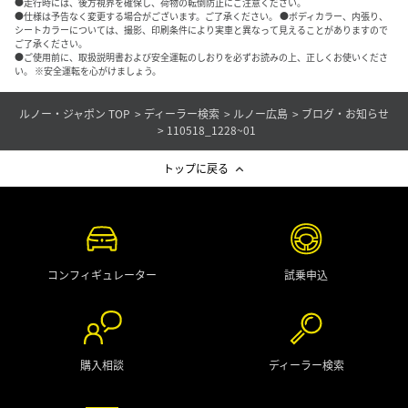
●走行時には、後方視界を確保し、荷物の転倒防止にご注意ください。
●仕様は予告なく変更する場合がございます。ご了承ください。 ●ボディカラー、内張り、
シートカラーについては、撮影、印刷条件により実車と異なって見えることがありますので
ご了承ください。
●ご使用前に、取扱説明書および安全運転のしおりを必ずお読みの上、正しくお使いくださ
い。 ※安全運転を心がけましょう。
ルノー・ジャポン TOP
ディーラー検索
ルノー広島
ブログ・お知らせ
110518_1228~01
トップに戻る
コンフィギュレーター
試乗申込
購入相談
ディーラー検索