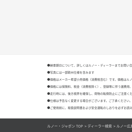
●納車期日について、詳しくはルノー・ディーラーまでお問い
●写真には一部欧州仕様を含みます
●価格はメーカー希望小売価格（消費税含む）です。価格はル
●価格には保険料、税金（消費税除く）、登録等に伴う諸費用
●走行時には、後方視界を確保し、荷物の転倒防止にご注意く
●仕様は予告なく変更する場合がございます。ご了承ください。
●ご使用前に、取扱説明書および安全運転のしおりを必ずお読み
ルノー・ジャポン TOP
ディーラー検索
ルノー広