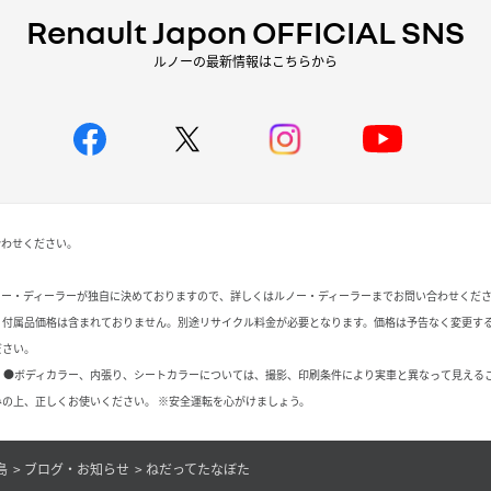
Renault Japon OFFICIAL SNS
ルノーの最新情報はこちらから
合わせください。
ノー・ディーラーが独自に決めておりますので、詳しくはルノー・ディーラーまでお問い合わせくだ
、付属品価格は含まれておりません。別途リサイクル料金が必要となります。価格は予告なく変更す
ださい。
 ●ボディカラー、内張り、シートカラーについては、撮影、印刷条件により実車と異なって見える
の上、正しくお使いください。 ※安全運転を心がけましょう。
島
ブログ・お知らせ
ねだってたなぼた