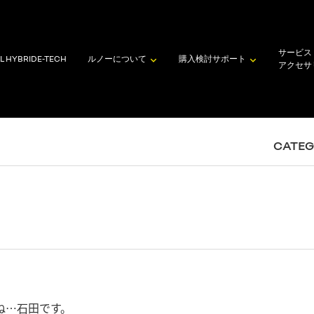
サービス
L HYBRID
E-TECH
ルノーについて
購入検討
サポート
アクセサ
CATE
ね…石田です。