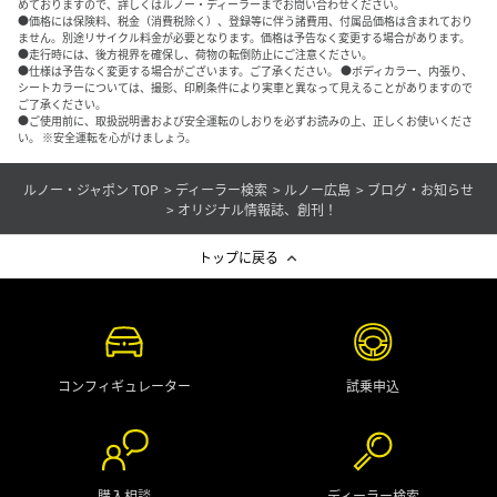
めておりますので、詳しくはルノー・ディーラーまでお問い合わせください。
●価格には保険料、税金（消費税除く）、登録等に伴う諸費用、付属品価格は含まれており
ません。別途リサイクル料金が必要となります。価格は予告なく変更する場合があります。
●走行時には、後方視界を確保し、荷物の転倒防止にご注意ください。
●仕様は予告なく変更する場合がございます。ご了承ください。 ●ボディカラー、内張り、
シートカラーについては、撮影、印刷条件により実車と異なって見えることがありますので
ご了承ください。
●ご使用前に、取扱説明書および安全運転のしおりを必ずお読みの上、正しくお使いくださ
い。 ※安全運転を心がけましょう。
ルノー・ジャポン TOP
ディーラー検索
ルノー広島
ブログ・お知らせ
オリジナル情報誌、創刊！
トップに戻る
コンフィギュレーター
試乗申込
購入相談
ディーラー検索