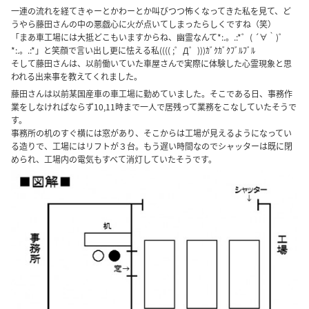
一連の流れを経てきゃーとかわーとか叫びつつ怖くなってきた私を見て、ど
うやら藤田さんの中の悪戯心に火が点いてしまったらしくですね（笑）
「まあ車工場には大抵どこもいますからね、幽霊なんて*:.。.:*゜( ´∀｀)゜
*:.。.:*」と笑顔で言い出し更に怯える私(((( ;゜Д゜)))ｶﾞｸｶﾞｸﾌﾞﾙﾌﾞﾙ
そして藤田さんは、以前働いていた車屋さんで実際に体験した心霊現象と思
われる出来事を教えてくれました。
藤田さんは以前某国産車の車工場に勤めていました。そこである日、事務作
業をしなければならず10,11時まで一人で居残って業務をこなしていたそうで
す。
事務所の机のすぐ横には窓があり、そこからは工場が見えるようになってい
る造りで、工場にはリフトが３台。もう遅い時間なのでシャッターは既に閉
められ、工場内の電気もすべて消灯していたそうです。