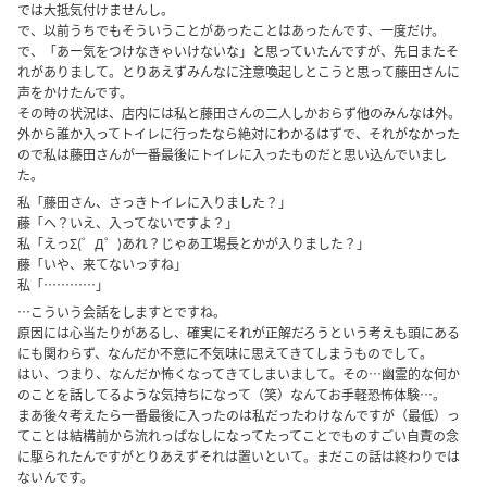
では大抵気付けませんし。
で、以前うちでもそういうことがあったことはあったんです、一度だけ。
で、「あー気をつけなきゃいけないな」と思っていたんですが、先日またそ
れがありまして。とりあえずみんなに注意喚起しとこうと思って藤田さんに
声をかけたんです。
その時の状況は、店内には私と藤田さんの二人しかおらず他のみんなは外。
外から誰か入ってトイレに行ったなら絶対にわかるはずで、それがなかった
ので私は藤田さんが一番最後にトイレに入ったものだと思い込んでいまし
た。
私「藤田さん、さっきトイレに入りました？」
藤「へ？いえ、入ってないですよ？」
私「えっΣ(゜Д゜)あれ？じゃあ工場長とかが入りました？」
藤「いや、来てないっすね」
私「…………」
…こういう会話をしますとですね。
原因には心当たりがあるし、確実にそれが正解だろうという考えも頭にある
にも関わらず、なんだか不意に不気味に思えてきてしまうものでして。
はい、つまり、なんだか怖くなってきてしまいまして。その…幽霊的な何か
のことを話してるような気持ちになって（笑）なんてお手軽恐怖体験…。
まあ後々考えたら一番最後に入ったのは私だったわけなんですが（最低）っ
てことは結構前から流れっぱなしになってたってことでものすごい自責の念
に駆られたんですがとりあえずそれは置いといて。まだこの話は終わりでは
ないんです。