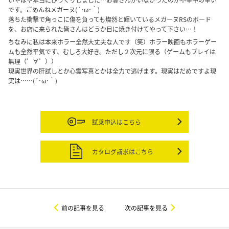
です。ごめんねメガーヌ(´･ω･｀)
落ちた衝撃で角っこに傷を負っても燦然と輝いているメガーヌRSのボード
を、お店に来られた皆さんはどうか目に焼き付けてやって下さい…！
ちなみに私は本来ホラー全然大丈夫な人です（笑）ホラー映画もホラーゲー
ムも全然平気です、むしろ大好き。ただし２次元に限る（ゲームもプレイは
無理（゜∀゜））
現実世界の肝試しとか心霊写真とかは全力で逃げます。現実はだめですよ現
実は……(´･ω･｀)
試乗申込はこちら
カタログ請求はこちら
前の記事を見る
次の記事を見る