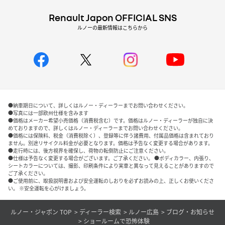
Renault Japon OFFICIAL SNS
ルノーの最新情報はこちらから
●納車期日について、詳しくはルノー・ディーラーまでお問い合わせください。
●写真には一部欧州仕様を含みます
●価格はメーカー希望小売価格（消費税含む）です。価格はルノー・ディーラーが独自に決
めておりますので、詳しくはルノー・ディーラーまでお問い合わせください。
●価格には保険料、税金（消費税除く）、登録等に伴う諸費用、付属品価格は含まれており
ません。別途リサイクル料金が必要となります。価格は予告なく変更する場合があります。
●走行時には、後方視界を確保し、荷物の転倒防止にご注意ください。
●仕様は予告なく変更する場合がございます。ご了承ください。 ●ボディカラー、内張り、
シートカラーについては、撮影、印刷条件により実車と異なって見えることがありますので
ご了承ください。
●ご使用前に、取扱説明書および安全運転のしおりを必ずお読みの上、正しくお使いくださ
い。 ※安全運転を心がけましょう。
ルノー・ジャポン TOP
ディーラー検索
ルノー広島
ブログ・お知らせ
ショールームで恐怖体験