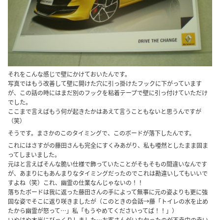
それをこんな感じで壁にかけておいたんです。
写真ではもう改善して壁に開けた穴に引っ掛けたフックに下がっています
が、この話の時にはまだ別のフックを粘着テープで壁に引っ付けていただけ
でした。
ここまで言えばもう何が起きたかはあえて言うこともないと思うんですが
（笑）
そうです。まさかのこのタイミングで、このボードが落下したんです。
これにはさすがの藤田さんも完全にすくみあがり、私も唖然としたまま固ま
ってしまいました。
元はと言えばそんな脆い仕様で飾っていたことがそもそもの間違いなんです
が、あまりにもあんまりなタイミングだったのでこれは勘違いしてもいいで
すよね（笑）これ、幽霊の仕業なんじゃないの！！
落ちたボードは我に返った藤田さんの手によって無事に元の姿よりも更に強
固な姿でそこに返り咲きましたが（このときの会話→藤「トイレの水を止め
たから幽霊が怒って…」私「もうやめてくださいってば！！」）
いやはや本当にびっくりしました…お客さんがいなかったのが不幸中の幸い