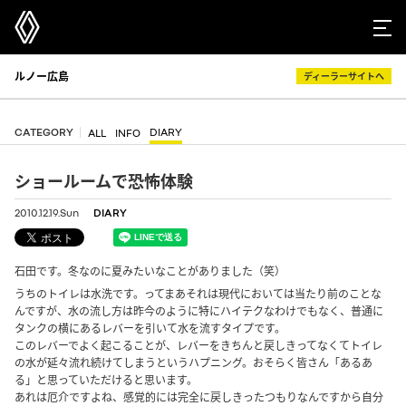
ルノー広島
ディーラーサイトへ
CATEGORY
DIARY
ALL
INFO
ショールームで恐怖体験
2010.12.19.Sun
DIARY
石田です。冬なのに夏みたいなことがありました（笑）
うちのトイレは水洗です。ってまあそれは現代においては当たり前のことな
んですが、水の流し方は昨今のように特にハイテクなわけでもなく、普通に
タンクの横にあるレバーを引いて水を流すタイプです。
このレバーでよく起こることが、レバーをきちんと戻しきってなくてトイレ
の水が延々流れ続けてしまうというハプニング。おそらく皆さん「あるあ
る」と思っていただけると思います。
あれは厄介ですよね、感覚的には完全に戻しきったつもりなんですから自分