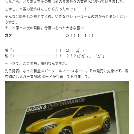
しながら、とりあえずその場はそのまま各々の業務へと戻っていきました。
しかし、本当の恐怖はここからだったのです……！
そんな会話をした割とすぐ後。いきなりショールームの方からガタン！とい
う音が。
え、と思った次の瞬間。今度はもっと大きな音で、
ガタ―――――――――――――――ン！！！！
！！！
藤「ア―――――――――――！！！Σ(；゜Д゜)」
私「エ―――――――――――！！！？？？Σ(ﾟдﾟ；Ξ； ﾟдﾟ)」
……さて。ここで補足説明なんですが。
先日発表になった新型メガーヌ ルノー･スポール。その発売に先駆けて、当
店舗にはメガーヌRSのボードが到着しておりまして。