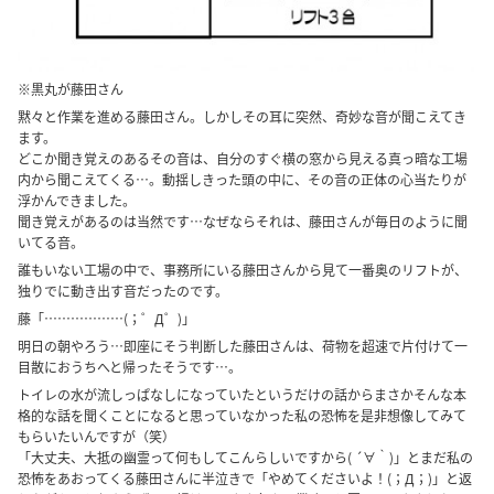
※黒丸が藤田さん
黙々と作業を進める藤田さん。しかしその耳に突然、奇妙な音が聞こえてき
ます。
どこか聞き覚えのあるその音は、自分のすぐ横の窓から見える真っ暗な工場
内から聞こえてくる…。動揺しきった頭の中に、その音の正体の心当たりが
浮かんできました。
聞き覚えがあるのは当然です…なぜならそれは、藤田さんが毎日のように聞
いてる音。
誰もいない工場の中で、事務所にいる藤田さんから見て一番奥のリフトが、
独りでに動き出す音だったのです。
藤「………………(；゜Д゜)」
明日の朝やろう…即座にそう判断した藤田さんは、荷物を超速で片付けて一
目散におうちへと帰ったそうです…。
トイレの水が流しっぱなしになっていたというだけの話からまさかそんな本
格的な話を聞くことになると思っていなかった私の恐怖を是非想像してみて
もらいたいんですが（笑）
「大丈夫、大抵の幽霊って何もしてこんらしいですから( ´∀｀)」とまだ私の
恐怖をあおってくる藤田さんに半泣きで「やめてくださいよ！(；Д；)」と返