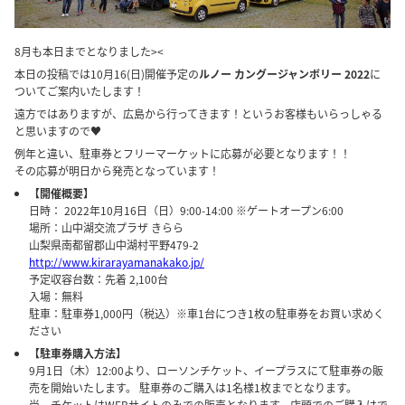
8月も本日までとなりました><
本日の投稿では10月16(日)開催予定の
ルノー カングージャンボリー 2022
に
ついてご案内いたします！
遠方ではありますが、広島から行ってきます！というお客様もいらっしゃる
と思いますので♥
例年と違い、駐車券とフリーマーケットに応募が必要となります！！
その応募が明日から発売となっています！
【開催概要】
日時： 2022年10月16日（日）9:00-14:00 ※ゲートオープン6:00
場所：山中湖交流プラザ きらら
山梨県南都留郡山中湖村平野479-2
http://www.kirarayamanakako.jp/
予定収容台数：先着 2,100台
入場：無料
駐車：駐車券1,000円（税込）※車1台につき1枚の駐車券をお買い求めく
ださい
【駐車券購入方法】
9月1日（木）12:00より、ローソンチケット、イープラスにて駐車券の販
売を開始いたします。 駐車券のご購入は1名様1枚までとなります。
尚、チケットはWEBサイトのみでの販売となります。店頭でのご購入はで