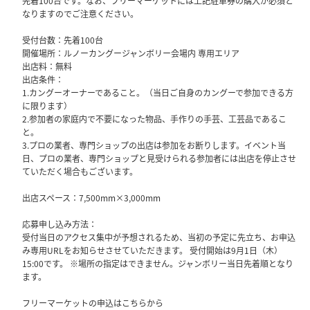
先着100台です。なお、フリーマーケットには上記駐車券の購入が必須と
なりますのでご注意ください。
受付台数：先着100台
開催場所：ルノーカングージャンボリー会場内 専用エリア
出店料：無料
出店条件：
1.カングーオーナーであること。（当日ご自身のカングーで参加できる方
に限ります）
2.参加者の家庭内で不要になった物品、手作りの手芸、工芸品であるこ
と。
3.プロの業者、専門ショップの出店は参加をお断りします。イベント当
日、プロの業者、専門ショップと見受けられる参加者には出店を停止させ
ていただく場合もございます。
出店スペース：7,500mm×3,000mm
応募申し込み方法：
受付当日のアクセス集中が予想されるため、当初の予定に先立ち、お申込
み専用URLをお知らせさせていただきます。 受付開始は9月1日（木）
15:00です。 ※場所の指定はできません。ジャンボリー当日先着順となり
ます。
フリーマーケットの申込はこちらから