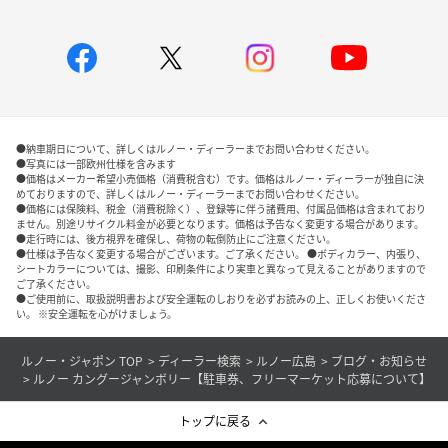
●納車期日について、詳しくはルノー・ディーラーまでお問い合わせください。
●写真には一部欧州仕様を含みます
●価格はメーカー希望小売価格（消費税含む）です。価格はルノー・ディーラーが独自に決
めておりますので、詳しくはルノー・ディーラーまでお問い合わせください。
●価格には保険料、税金（消費税除く）、登録等に伴う諸費用、付属品価格は含まれており
ません。別途リサイクル料金が必要となります。価格は予告なく変更する場合があります。
●走行時には、後方視界を確保し、荷物の転倒防止にご注意ください。
●仕様は予告なく変更する場合がございます。ご了承ください。 ●ボディカラー、内張り、
シートカラーについては、撮影、印刷条件により実車と異なって見えることがありますので
ご了承ください。
●ご使用前に、取扱説明書および安全運転のしおりを必ずお読みの上、正しくお使いくださ
い。 ※安全運転を心がけましょう。
ルノー・ジャポン TOP
ディーラー検索
ルノー広島
ブログ・お知らせ
ルノー カングージャンボリー【駐車券、フリーマーケット応募について】
トップに戻る