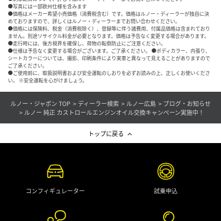
●写真には一部欧州仕様を含みます
●価格はメーカー希望小売価格（消費税含む）です。価格はルノー・ディーラーが独自に決
めておりますので、詳しくはルノー・ディーラーまでお問い合わせください。
●価格には保険料、税金（消費税除く）、登録等に伴う諸費用、付属品価格は含まれており
ません。別途リサイクル料金が必要となります。価格は予告なく変更する場合があります。
●走行時には、後方視界を確保し、荷物の転倒防止にご注意ください。
●仕様は予告なく変更する場合がございます。ご了承ください。 ●ボディカラー、内張り、
シートカラーについては、撮影、印刷条件により実車と異なって見えることがありますので
ご了承ください。
●ご使用前に、取扱説明書および安全運転のしおりを必ずお読みの上、正しくお使いくださ
い。 ※安全運転を心がけましょう。
ルノー・ジャポン TOP
ディーラー検索
ルノー広島
ブログ・お知らせ
ルノー 純正 カストロールエンジンオイル交換キャンペーン実施中！
トップに戻る
コンフィギュレーター
試乗申込