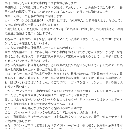
実は、運転しながら即効で車内を冷やす方法があります。

某機関は、この問題に対してもテストを実施しており、いくつかの条件で試した中で、一番
早く車内の温度を下げることができたのは「エアコン＋走行」と結論付けました。

今回、そのとっておきの方法をご紹介します。

まず、エアコンの設定温度をLo（最低）に下げ、「外気導入」に切り替えます。その上でク
ルマの前後の窓を全開にして走り出します。

2分間走行したら窓を閉め、今度はエアコンを「内気循環」に切り替えて3分間走ると、車内
の温度が適温まで低下するはずです。
ちなみに、某機関のテストでは、開始時に55℃だった車内温度が、たった5分で28℃まで下
がったことを確認したといいます。
この方法では最初に外気導入モードにするのがポイントです。
最初に内気循環モードにすると熱い空気が車内を巡るだけでなかなか温度が下がらず、窓を
開けながら外気導入モードで走行風を取り入れて空気を入れ替えることで、より早く涼しく
することができると言うわけです。
後から内気循環に切り替えるのは、ある程度冷えた空気を逃さないようにするためで、外気
導入と内気循環を上手く使った方法と言えます。
では、そもそも車内温度の上昇を防ぐ方法ですが、状況が許せば、直射日光が当たらない日
陰や地下、屋内に駐車することが、車内温度の上昇を抑制できますが、駐車する場所がいつ
も日陰というわけにはいきません。そこでフロントガラスを覆う「サンシェード」を使う人
も多いと思います。
しかし、サンシェードに車内の温度上昇を防ぐ効果はそれほど無く、フロントガラスを覆っ
ていたとしても車内温度が50℃前後まで上昇することがあります。
無いよりあった方がいいというレベルかもしれませんが、サンシェードにはダッシュボード
などを直射日光から守る効果が多少なりともあります。
また、ハンドルも熱くなり過ぎることを防げるので有効です。
但し、サンシェードにはいつくか注意しなくてはならない点があります。
まず、直射日光を浴びたサンシェードは非常に熱くなっているので、素手で触るとヤケドす
る危険性があります。
また、フロントガラスに装着されたドライブレコーダーは、熱に弱く、誤作動や故障する可