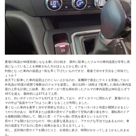
夏場の気温が40度前後にもなる暑い日が続き、屋外に駐車したクルマの車内温度が非常に高
温になっていることを体験された方がほとんどかと思います。

灼熱となった車内の温度は一刻も早く下げたいものですが、最速で冷やす方法をご存知でし
ょうか？

炎天下に駐車した車内温度はどのくらい上がるのか、某機関で過去にテストを実施しており

外気温が35度の状態で複数台のクルマを放置し、昼の12時～16時まで駐車した場合の車内温
度の上昇を計測した結果、黒いボディかつ窓を締め切ったクルマの車内温度は30分足らずで
45℃を超え、最終的には57℃まで上昇。

また、白いボディのクルマも52℃まで上昇しており、ボディカラーに関わらず、夏場のクル
マの中は“低温サウナ”のように暑くなることが判明しました。

暑くなった車内を素早く冷やす簡単な方法として、ドアをパタパタと何度か開閉させるとい
うやり方があり、助手席または後席の窓やドアを開けて空気の通り道を作り、運転席のドア
を複数回開け閉めして、開けた窓・ドアから熱い空気を逃すというものです。

窓やドアを開けるだけなので、特に必要な道具はなく、アナログな手法ではあるものの、車
内の温度を下げるのに意外と効果があると言えるでしょう。

但し、反対側の窓やドアを開けたりと、出発前に多少、時間がかかってしまうかもしれませ
ん。
