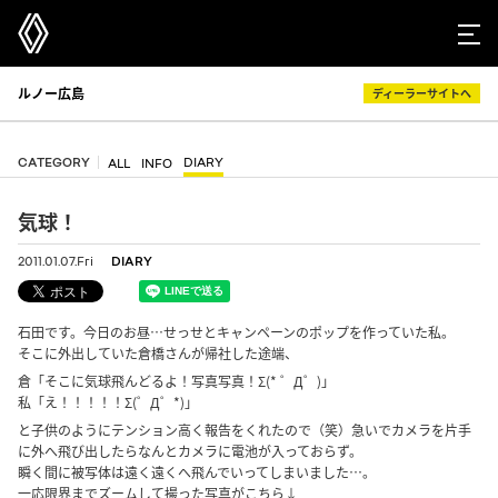
ルノー広島
ディーラーサイトへ
CATEGORY
DIARY
ALL
INFO
気球！
2011.01.07.Fri
DIARY
石田です。今日のお昼…せっせとキャンペーンのポップを作っていた私。
そこに外出していた倉橋さんが帰社した途端、
倉「そこに気球飛んどるよ！写真写真！Σ(* ゜Д゜)」
私「え！！！！！Σ(゜Д゜*)」
と子供のようにテンション高く報告をくれたので（笑）急いでカメラを片手
に外へ飛び出したらなんとカメラに電池が入っておらず。
瞬く間に被写体は遠く遠くへ飛んでいってしまいました…。
一応限界までズームして撮った写真がこちら↓