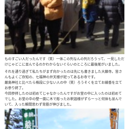
ものすごい人だったんです（笑）一体この列なんの列だろうって、一見しただ
けじゃどこに並んでるのかわからないぐらいのところに最後尾がいました。
それを通り過ぎて私たちがまず向かったのは先にも書きました大願寺。皆さ
んもよくご存知の、七福神の弁天様が祀ってあるお寺です。
厳島神社と比べたら格段に少ない人の中（笑）ろうそくを立てお線香を立て
お参り終了。
今回参拝したのは初めてじゃなかったんですがお堂の中に入ったのは初めて
でした。お堂の中の壁一面に木で彫ったお釈迦様がずらーっと何体も並んで
いて、入った瞬間思わず背筋が伸びました。