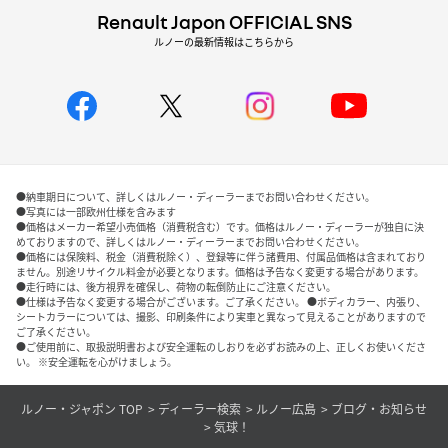
Renault Japon OFFICIAL SNS
ルノーの最新情報はこちらから
●納車期日について、詳しくはルノー・ディーラーまでお問い合わせください。
●写真には一部欧州仕様を含みます
●価格はメーカー希望小売価格（消費税含む）です。価格はルノー・ディーラーが独自に決
めておりますので、詳しくはルノー・ディーラーまでお問い合わせください。
●価格には保険料、税金（消費税除く）、登録等に伴う諸費用、付属品価格は含まれており
ません。別途リサイクル料金が必要となります。価格は予告なく変更する場合があります。
●走行時には、後方視界を確保し、荷物の転倒防止にご注意ください。
●仕様は予告なく変更する場合がございます。ご了承ください。 ●ボディカラー、内張り、
シートカラーについては、撮影、印刷条件により実車と異なって見えることがありますので
ご了承ください。
●ご使用前に、取扱説明書および安全運転のしおりを必ずお読みの上、正しくお使いくださ
い。 ※安全運転を心がけましょう。
ルノー・ジャポン TOP
ディーラー検索
ルノー広島
ブログ・お知らせ
気球！