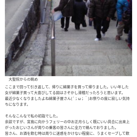
大聖院からの眺め
ここまで回って引き返して、帰りに綿菓子を買って帰りました。いい年した
女が綿菓子買って大喜びしてる図はさぞかし滑稽だったろうと思います。
最近少なくなりましたよね綿菓子屋さん(´；ω；｀)お祭りの度に寂しい気持
ちになります。
そんなこんなで私の初詣でした。
余談ですが、宮島に向かうフェリーの中お正月らしく既にいい具合に出来上
がったおじいさんが周りの乗客の皆さんに全力で絡んでおりました。
皆さん、お酒を飲む時は周りに迷惑をかけない程度に、うまくセーブして飲