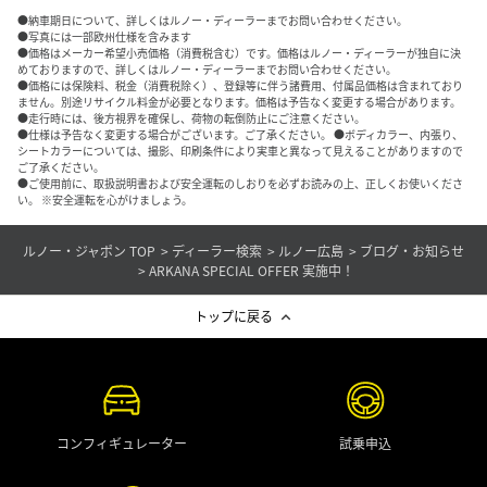
●納車期日について、詳しくはルノー・ディーラーまでお問い合わせください。
●写真には一部欧州仕様を含みます
●価格はメーカー希望小売価格（消費税含む）です。価格はルノー・ディーラーが独自に決
めておりますので、詳しくはルノー・ディーラーまでお問い合わせください。
●価格には保険料、税金（消費税除く）、登録等に伴う諸費用、付属品価格は含まれており
ません。別途リサイクル料金が必要となります。価格は予告なく変更する場合があります。
●走行時には、後方視界を確保し、荷物の転倒防止にご注意ください。
●仕様は予告なく変更する場合がございます。ご了承ください。 ●ボディカラー、内張り、
シートカラーについては、撮影、印刷条件により実車と異なって見えることがありますので
ご了承ください。
●ご使用前に、取扱説明書および安全運転のしおりを必ずお読みの上、正しくお使いくださ
い。 ※安全運転を心がけましょう。
ルノー・ジャポン TOP
ディーラー検索
ルノー広島
ブログ・お知らせ
ARKANA SPECIAL OFFER 実施中！
トップに戻る
コンフィギュレーター
試乗申込