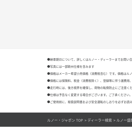
●納車期日について、詳しくはルノー・ディーラーまでお問い
●写真には一部欧州仕様を含みます
●価格はメーカー希望小売価格（消費税含む）です。価格はル
●価格には保険料、税金（消費税除く）、登録等に伴う諸費用
●走行時には、後方視界を確保し、荷物の転倒防止にご注意く
●仕様は予告なく変更する場合がございます。ご了承ください。
●ご使用前に、取扱説明書および安全運転のしおりを必ずお読み
ルノー・ジャポン TOP
ディーラー検索
ルノー盛