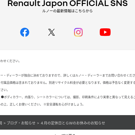
Renault Japon OFFICIAL SNS
ルノーの最新情報はこちらから
合わせください。
ノー・ディーラーが独自に決めておりますので、詳しくはルノー・ディーラーまでお問い合わせくだ
、付属品価格は含まれておりません。別途リサイクル料金が必要となります。価格は予告なく変更す
ださい。
 ●ボディカラー、内張り、シートカラーについては、撮影、印刷条件により実車と異なって見える
の上、正しくお使いください。 ※安全運転を心がけましょう。
岡
ブログ・お知らせ
４月の定休日とＧＷのお休みのお知らせ