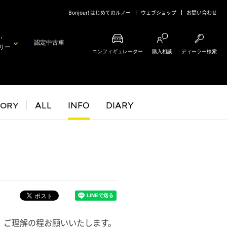
Bonjour! はじめてのルノー
ウェブショップ
お問い合わせ
・
認定中古車
リー
コンフィギュレーター
購入相談
ディーラー検索
GORY
ALL
INFO
DIARY
、ご理解の程お願いいたします。