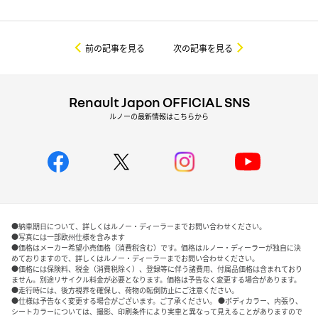
前の記事を見る
次の記事を見る
Renault Japon OFFICIAL SNS
ルノーの最新情報はこちらから
●納車期日について、詳しくはルノー・ディーラーまでお問い合わせください。
●写真には一部欧州仕様を含みます
●価格はメーカー希望小売価格（消費税含む）です。価格はルノー・ディーラーが独自に決
めておりますので、詳しくはルノー・ディーラーまでお問い合わせください。
●価格には保険料、税金（消費税除く）、登録等に伴う諸費用、付属品価格は含まれており
ません。別途リサイクル料金が必要となります。価格は予告なく変更する場合があります。
●走行時には、後方視界を確保し、荷物の転倒防止にご注意ください。
●仕様は予告なく変更する場合がございます。ご了承ください。 ●ボディカラー、内張り、
シートカラーについては、撮影、印刷条件により実車と異なって見えることがありますので