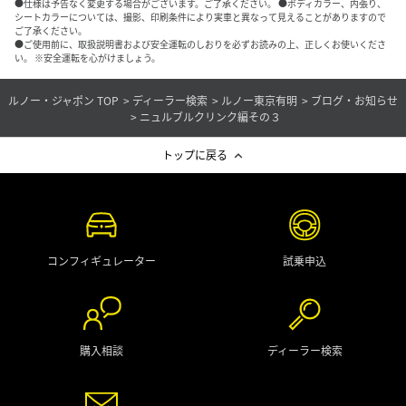
●仕様は予告なく変更する場合がございます。ご了承ください。 ●ボディカラー、内張り、
シートカラーについては、撮影、印刷条件により実車と異なって見えることがありますので
ご了承ください。
●ご使用前に、取扱説明書および安全運転のしおりを必ずお読みの上、正しくお使いくださ
い。 ※安全運転を心がけましょう。
ルノー・ジャポン TOP
ディーラー検索
ルノー東京有明
ブログ・お知らせ
ニュルブルクリンク編その３
トップに戻る
コンフィギュレーター
試乗申込
購入相談
ディーラー検索