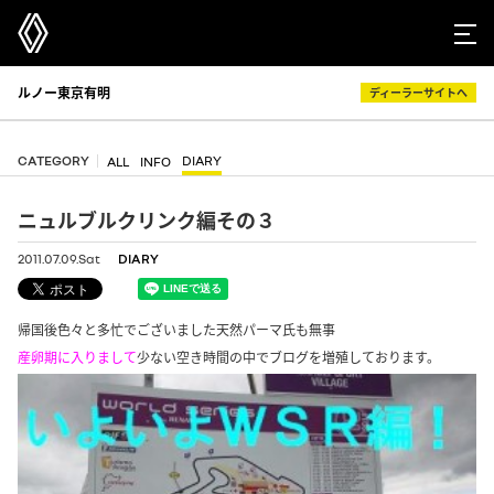
ルノー東京有明
ディーラーサイトへ
CATEGORY
DIARY
ALL
INFO
ニュルブルクリンク編その３
2011.07.09.Sat
DIARY
帰国後色々と多忙でございました天然パーマ氏も無事
産卵期に入りまして
少ない空き時間の中でブログを増殖しております。