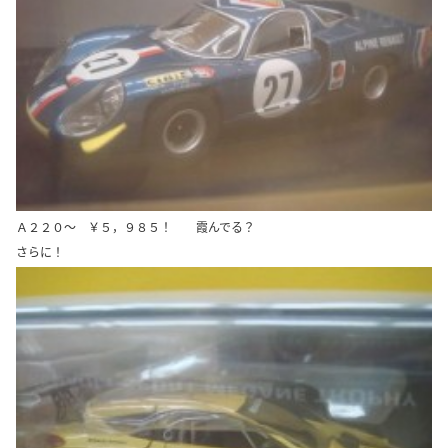
Ａ２２０～ ￥５，９８５！ 霞んでる？
さらに！