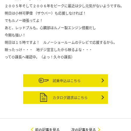
２００５年そして２００６年をピークに最近は少し元気がないようですね。
明日は小林可夢偉 （ザウバー）も応援しなければ！
でもルノー頑張ってよ！
あと、レッドブルも。心臓部はルノー製エンジン搭載だし
今期も強い！
明日は１５時ですよ！ ルノーショールームのテレビで応援するから。
映ったっけ・・・ 地デジ宣言したから映るよな・・・
ってＯ課長へ確認中。（よっ！久々Ｏ課長）
試乗申込はこちら
カタログ請求はこちら
前の記事を見る
次の記事を見る