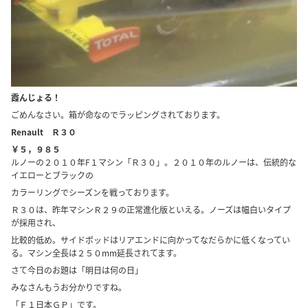
霞んじょる！
ごめんなさい。箱が命なのでラッピングされております。
Renault Ｒ３０
￥５，９８５
ルノーの２０１０年F１マシン「Ｒ３０」。２０１０年のルノーは、伝統的な
イエローとブラックの
カラーリングでシーズンを戦っております。
Ｒ３０は、昨年マシンＲ２９の正常進化版といえる。ノーズは幅白いタイプ
が採用され、
比較的低め。サイドポッドはリアエンドに向かってなだらかに低くなってい
る。マシン全長は２５０mm延長されてます。
さて今日のお題は「明日は何の日」
みなさんもうお分かりですね。
「Ｆ１日本ＧＰ」です。