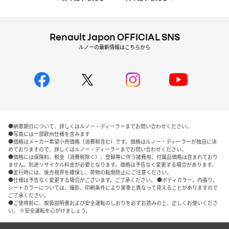
Renault Japon OFFICIAL SNS
ルノーの最新情報はこちらから
●納車期日について、詳しくはルノー・ディーラーまでお問い合わせください。
●写真には一部欧州仕様を含みます
●価格はメーカー希望小売価格（消費税含む）です。価格はルノー・ディーラーが独自に決
めておりますので、詳しくはルノー・ディーラーまでお問い合わせください。
●価格には保険料、税金（消費税除く）、登録等に伴う諸費用、付属品価格は含まれており
ません。別途リサイクル料金が必要となります。価格は予告なく変更する場合があります。
●走行時には、後方視界を確保し、荷物の転倒防止にご注意ください。
●仕様は予告なく変更する場合がございます。ご了承ください。 ●ボディカラー、内張り、
シートカラーについては、撮影、印刷条件により実車と異なって見えることがありますので
ご了承ください。
●ご使用前に、取扱説明書および安全運転のしおりを必ずお読みの上、正しくお使いくださ
い。 ※安全運転を心がけましょう。