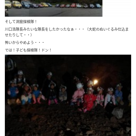
そして洞窟探検隊！
川口浩隊長みたいな隊長をしたかったなぁ・・・（大蛇のぬいぐるみ仕込ま
せたりして・・）
怖いからやめよう・・・
では！子ども探検隊！ドン！