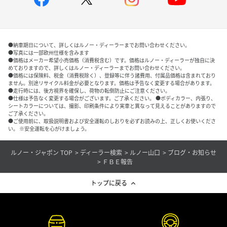
●納車期日について、詳しくはルノー・ディーラーまでお問い合わせください。
●写真には一部欧州仕様を含みます
●価格はメーカー希望小売価格（消費税含む）です。価格はルノー・ディーラーが独自に決
めておりますので、詳しくはルノー・ディーラーまでお問い合わせください。
●価格には保険料、税金（消費税除く）、登録等に伴う諸費用、付属品価格は含まれており
ません。別途リサイクル料金が必要となります。価格は予告なく変更する場合があります。
●走行時には、後方視界を確保し、荷物の転倒防止にご注意ください。
●仕様は予告なく変更する場合がございます。ご了承ください。 ●ボディカラー、内張り、
シートカラーについては、撮影、印刷条件により実車と異なって見えることがありますので
ご了承ください。
●ご使用前に、取扱説明書および安全運転のしおりを必ずお読みの上、正しくお使いくださ
い。 ※安全運転を心がけましょう。
ルノー・ジャポン TOP
ディーラー検索
ルノー山口
ブログ・お知らせ
ＦＢＥ報告
トップに戻る