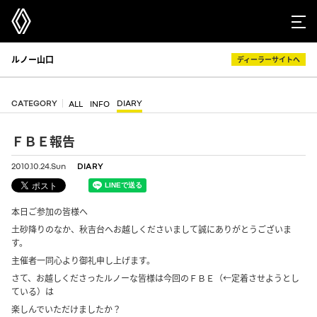
ルノー山口
ディーラーサイトへ
CATEGORY
DIARY
ALL
INFO
ＦＢＥ報告
2010.10.24.Sun
DIARY
本日ご参加の皆様へ
土砂降りのなか、秋吉台へお越しくださいまして誠にありがとうございま
す。
主催者一同心より御礼申し上げます。
さて、お越しくださったルノーな皆様は今回のＦＢＥ（←定着させようとし
ている）は
楽しんでいただけましたか？