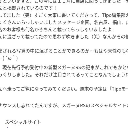
かといいますと、この号には１１月に当店に回ってきました「
んと掲載されているのです！
てました（笑）すごく大事に書いてくださって、Tipo編集部
たくさんいらっしゃいましたメッセージ企画。名古屋、福山、
店のお客様も何名かきちんと載ってらっしゃいましたよ！
んに混ざって載ってたので思わず吹きました（笑）なんかその
出される写真の中に混ざることができるのか…もはや天性のも
 ´ω｀)
、現在先行予約受付中の新型メガーヌRSの記事がこれでもかと
っくりしました。それだけ注目されてるってことなんでしょうね
んへ走ってご覧になってみてください。週末の予定は「Tipo
ナウンスし忘れてたんですが、メガーヌRSのスペシャルサイト
ル スペシャルサイト