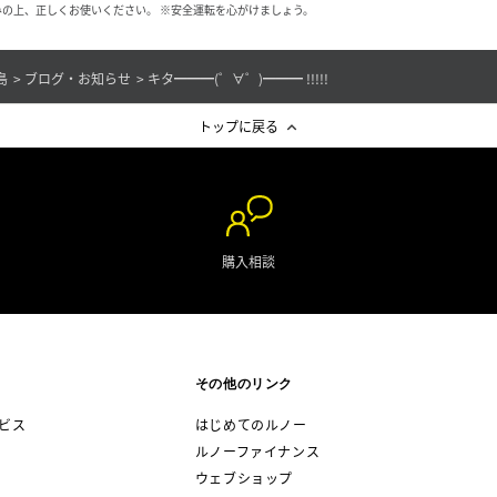
の上、正しくお使いください。 ※安全運転を心がけましょう。
島
ブログ・お知らせ
キタ━━━(゜∀゜)━━━ !!!!!
トップに戻る
購入相談
その他のリンク
ビス
はじめてのルノー
ルノーファイナンス
ウェブショップ