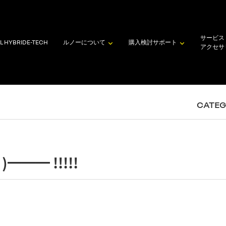
サービス
L HYBRID
E-TECH
ルノーについて
購入検討
サポート
アクセサ
CATE
━━ !!!!!