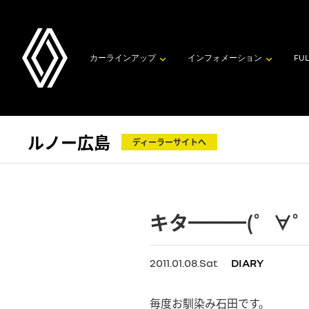
カーラインアップ
インフォメーション
FUL
ルノー広島
ディーラーサイトへ
キタ━━━(゜∀゜)━
2011.01.08.Sat
DIARY
毎度お馴染み石田です。