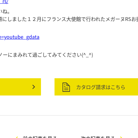
_rs/
いね。
題にしました１２月にフランス大使館で行われたメガーヌRSお
e=youtube_gdata
ーにまみれて過ごしてみてください(^_^)
カタログ請求はこちら