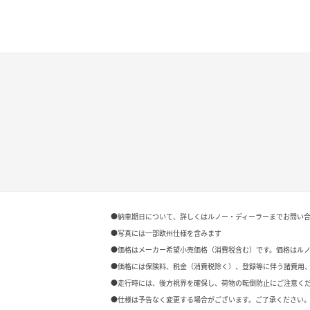
●納車期日について、詳しくはルノー・ディーラーまでお問い
●写真には一部欧州仕様を含みます
●価格はメーカー希望小売価格（消費税含む）です。価格はル
●価格には保険料、税金（消費税除く）、登録等に伴う諸費用
●走行時には、後方視界を確保し、荷物の転倒防止にご注意く
●仕様は予告なく変更する場合がございます。ご了承ください。