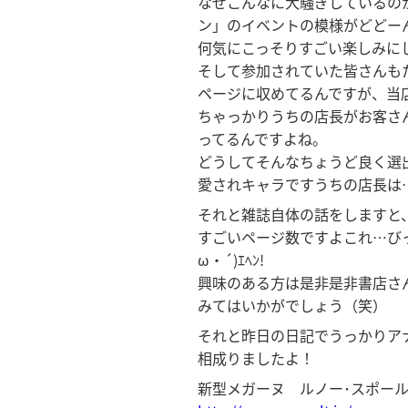
なぜこんなに大騒ぎしているの
ン」のイベントの模様がどどー
何気にこっそりすごい楽しみにし
そして参加されていた皆さんも
ページに収めてるんですが、当
ちゃっかりうちの店長がお客さ
ってるんですよね。
どうしてそんなちょうど良く選
愛されキャラですうちの店長は…(
それと雑誌自体の話をしますと
すごいページ数ですよこれ…び
ω・´)ｴﾍﾝ!
興味のある方は是非是非書店さ
みてはいかがでしょう（笑）
それと昨日の日記でうっかりア
相成りましたよ！
新型メガーヌ ルノー･スポー