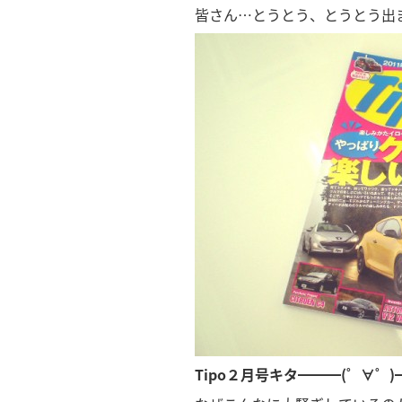
皆さん…とうとう、とうとう出
Tipo２月号キタ━━━(゜∀゜)━━