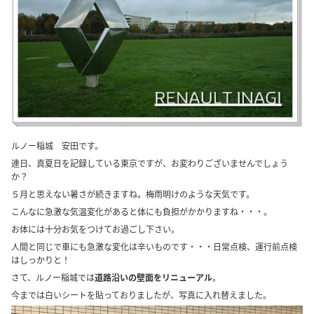
ルノー稲城 安田です。
連日、真夏日を記録している東京ですが、お変わりございませんでしょう
か？
５月と思えない暑さが続きますね。梅雨明けのような天気です。
こんなに急激な気温変化があると体にも負担がかかりますね・・・。
お体には十分お気をつけてお過ごし下さい。
人間と同じで車にも急激な変化は辛いものです・・・日常点検、運行前点検
はしっかりと！
さて、ルノー稲城では
道路沿いの壁面をリニューアル
。
今までは白いシートを貼っておりましたが、写真に入れ替えました。