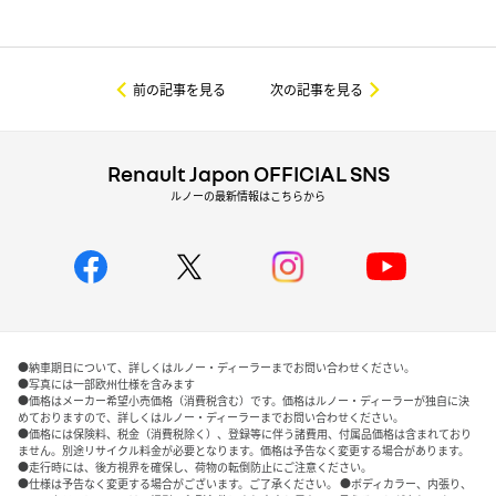
前の記事を見る
次の記事を見る
Renault Japon OFFICIAL SNS
ルノーの最新情報はこちらから
●納車期日について、詳しくはルノー・ディーラーまでお問い合わせください。
●写真には一部欧州仕様を含みます
●価格はメーカー希望小売価格（消費税含む）です。価格はルノー・ディーラーが独自に決
めておりますので、詳しくはルノー・ディーラーまでお問い合わせください。
●価格には保険料、税金（消費税除く）、登録等に伴う諸費用、付属品価格は含まれており
ません。別途リサイクル料金が必要となります。価格は予告なく変更する場合があります。
●走行時には、後方視界を確保し、荷物の転倒防止にご注意ください。
●仕様は予告なく変更する場合がございます。ご了承ください。 ●ボディカラー、内張り、