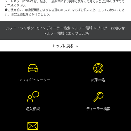
シートカラーについては、撮影、印刷条件により実車と異なって見えることがありますので
ご了承ください。
●ご使用前に、取扱説明書および安全運転のしおりを必ずお読みの上、正しくお使いくださ
い。 ※安全運転を心がけましょう。
ルノー・ジャポン TOP
ディーラー検索
ルノー稲城
ブログ・お知らせ
ルノー稲城にエッフェル塔
トップに戻る
コンフィギュレーター
試乗申込
購入相談
ディーラー検索