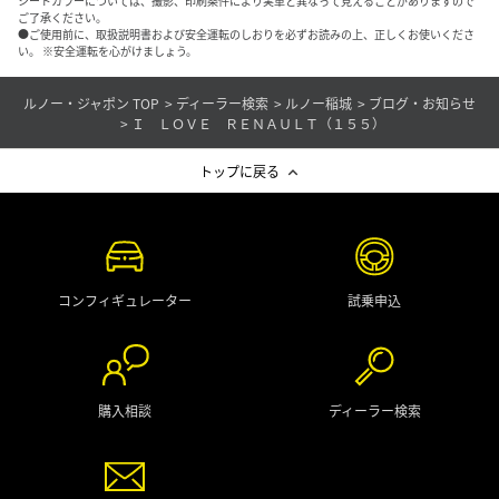
シートカラーについては、撮影、印刷条件により実車と異なって見えることがありますので
ご了承ください。
●ご使用前に、取扱説明書および安全運転のしおりを必ずお読みの上、正しくお使いくださ
い。 ※安全運転を心がけましょう。
ルノー・ジャポン TOP
ディーラー検索
ルノー稲城
ブログ・お知らせ
Ｉ ＬＯＶＥ ＲＥＮＡＵＬＴ（１５５）
トップに戻る
コンフィギュレーター
試乗申込
購入相談
ディーラー検索