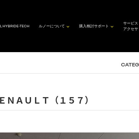
サービス
L HYBRID
E-TECH
ルノーについて
購入検討
サポート
アクセサ
CATE
ＥＮＡＵＬＴ（１５７）