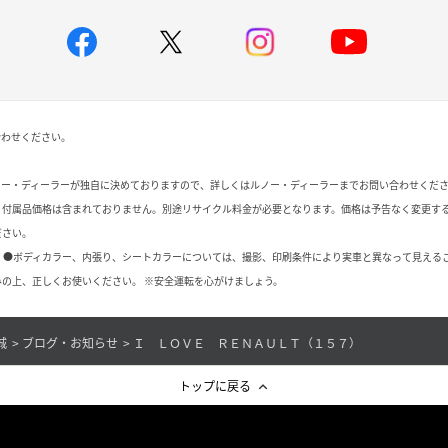
合わせください。
ノー・ディーラーが独自に決めておりますので、詳しくはルノー・ディーラーまでお問い合わせくだ
、付属品価格は含まれておりません。別途リサイクル料金が必要となります。価格は予告なく変更す
ださい。
 ●ボディカラー、内張り、シートカラーについては、撮影、印刷条件により実車と異なって見える
の上、正しくお使いください。 ※安全運転を心がけましょう。
城
ブログ・お知らせ
Ｉ ＬＯＶＥ ＲＥＮＡＵＬＴ（１５７）
トップに戻る