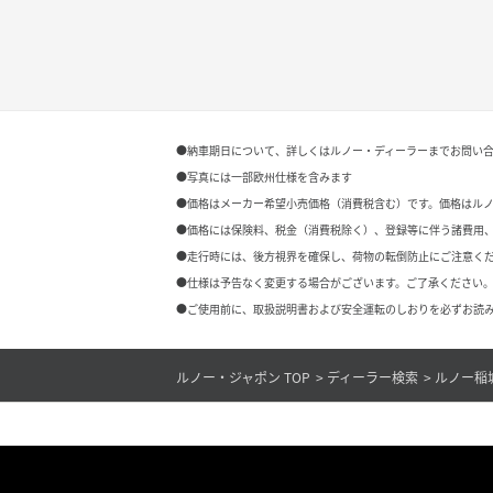
●納車期日について、詳しくはルノー・ディーラーまでお問い
●写真には一部欧州仕様を含みます
●価格はメーカー希望小売価格（消費税含む）です。価格はル
●価格には保険料、税金（消費税除く）、登録等に伴う諸費用
●走行時には、後方視界を確保し、荷物の転倒防止にご注意く
●仕様は予告なく変更する場合がございます。ご了承ください。
●ご使用前に、取扱説明書および安全運転のしおりを必ずお読み
ルノー・ジャポン TOP
ディーラー検索
ルノー稲