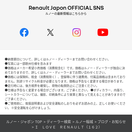
Renault Japon OFFICIAL SNS
ルノーの最新情報はこちらから
●納車期日について、詳しくはルノー・ディーラーまでお問い合わせください。
●写真には一部欧州仕様を含みます
●価格はメーカー希望小売価格（消費税含む）です。価格はルノー・ディーラーが独自に決
めておりますので、詳しくはルノー・ディーラーまでお問い合わせください。
●価格には保険料、税金（消費税除く）、登録等に伴う諸費用、付属品価格は含まれており
ません。別途リサイクル料金が必要となります。価格は予告なく変更する場合があります。
●走行時には、後方視界を確保し、荷物の転倒防止にご注意ください。
●仕様は予告なく変更する場合がございます。ご了承ください。 ●ボディカラー、内張り、
シートカラーについては、撮影、印刷条件により実車と異なって見えることがありますので
ご了承ください。
●ご使用前に、取扱説明書および安全運転のしおりを必ずお読みの上、正しくお使いくださ
い。 ※安全運転を心がけましょう。
ルノー・ジャポン TOP
ディーラー検索
ルノー稲城
ブログ・お知らせ
Ｉ ＬＯＶＥ ＲＥＮＡＵＬＴ（１６２）