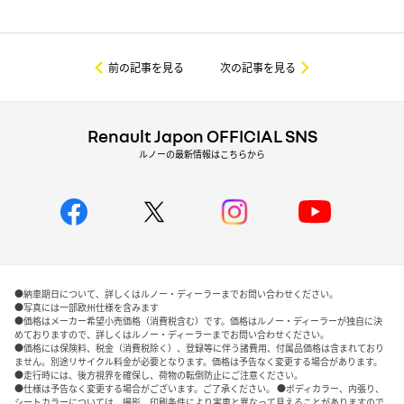
前の記事を見る
次の記事を見る
Renault Japon OFFICIAL SNS
ルノーの最新情報はこちらから
●納車期日について、詳しくはルノー・ディーラーまでお問い合わせください。
●写真には一部欧州仕様を含みます
●価格はメーカー希望小売価格（消費税含む）です。価格はルノー・ディーラーが独自に決
めておりますので、詳しくはルノー・ディーラーまでお問い合わせください。
●価格には保険料、税金（消費税除く）、登録等に伴う諸費用、付属品価格は含まれており
ません。別途リサイクル料金が必要となります。価格は予告なく変更する場合があります。
●走行時には、後方視界を確保し、荷物の転倒防止にご注意ください。
●仕様は予告なく変更する場合がございます。ご了承ください。 ●ボディカラー、内張り、
シートカラーについては、撮影、印刷条件により実車と異なって見えることがありますので