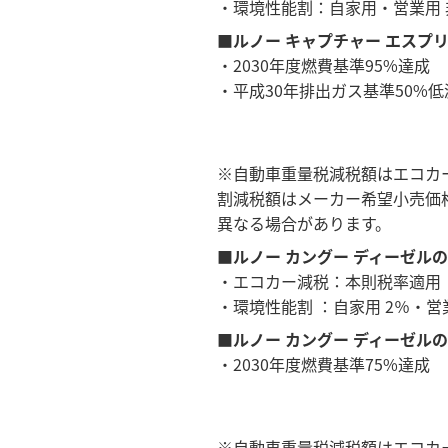
・環境性能割：自家用・営業用 
■ルノー キャプチャー エスプリ
・2030年度燃費基準95%達成
・平成30年排出ガス基準50%低
※自動車重量税減税額はエコカ
割減税額はメーカー希望小売価
異なる場合があります。
■ルノー カングー ディーゼル
・エコカー減税：本則税率適用
・環境性能割 ：自家用 2％・営業
■ルノー カングー ディーゼル
・2030年度燃費基準75%達成
※自動車重量税減税額はエコカ