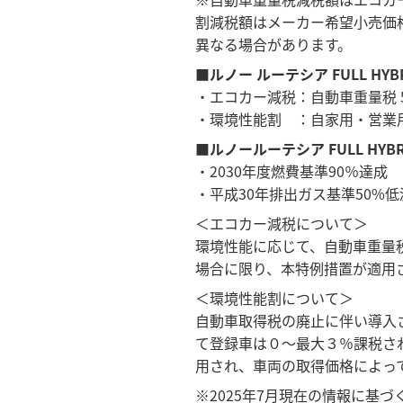
割減税額はメーカー希望小売価
異なる場合があります。
■ルノー ルーテシア FULL HYB
・エコカー減税：自動車重量税 
・環境性能割 ：自家用・営業用
■ルノールーテシア FULL HYBR
・2030年度燃費基準90％達成
・平成30年排出ガス基準50%低
＜エコカー減税について＞
環境性能に応じて、自動車重量税
場合に限り、本特例措置が適用
＜環境性能割について＞
自動車取得税の廃止に伴い導入
て登録車は０～最大３％課税され
用され、車両の取得価格によっ
※2025年7月現在の情報に基づ