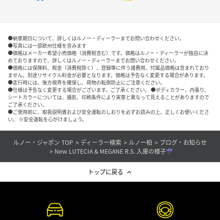
●納車期日について、詳しくはルノー・ディーラーまでお問い合わせください。
●写真には一部欧州仕様を含みます
●価格はメーカー希望小売価格（消費税含む）です。価格はルノー・ディーラーが独自に決
めておりますので、詳しくはルノー・ディーラーまでお問い合わせください。
●価格には保険料、税金（消費税除く）、登録等に伴う諸費用、付属品価格は含まれており
ません。別途リサイクル料金が必要となります。価格は予告なく変更する場合があります。
●走行時には、後方視界を確保し、荷物の転倒防止にご注意ください。
●仕様は予告なく変更する場合がございます。ご了承ください。 ●ボディカラー、内張り、
シートカラーについては、撮影、印刷条件により実車と異なって見えることがありますので
ご了承ください。
●ご使用前に、取扱説明書および安全運転のしおりを必ずお読みの上、正しくお使いくださ
い。 ※安全運転を心がけましょう。
ルノー・ジャポン TOP
ディーラー検索
ルノー柏
ブログ・お知らせ
New LUTECIA & MEGANE R.S. 入庫の様子
トップに戻る