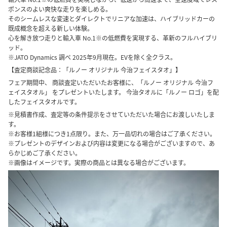
ポンスのよい爽快な走りを楽しめる。
そのシームレスな変速とダイレクトでリニアな加速は、ハイブリッドカーの
既成概念を超える新しい体験。
心を解き放つ走りと輸入車 No.1※の低燃費を実現する、革新のフルハイブリ
ッド。
※JATO Dynamics 調べ 2025年9月現在。EVを除く全クラス。
【査定商談記念品：「ルノー オリジナル 今治フェイスタオ」】
フェア期間中、 商談査定いただいたお客様に、「ルノー オリジナル 今治フ
ェイスタオル」 をプレゼントいたします。 今治タオルに「ルノー ロゴ」を配
したフェイスタオルです。
※見積書作成、査定等の条件提示をさせていただいた場合にお渡しいたしま
す。
※お客様1組様につき1点限り。また、万一品切れの場合はご了承ください。
※プレゼントのデザインおよび内容は変更になる場合がございますので、あ
らかじめご了承ください。
※画像はイメージです。実際の商品とは異なる場合がございます。