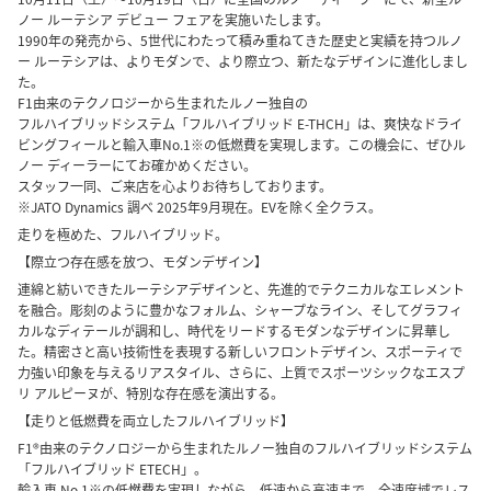
ノー ルーテシア デビュー フェアを実施いたします。
1990年の発売から、5世代にわたって積み重ねてきた歴史と実績を持つルノ
ー ルーテシアは、よりモダンで、より際立つ、新たなデザインに進化しまし
た。
F1由来のテクノロジーから生まれたルノー独自の
フルハイブリッドシステム「フルハイブリッド E-THCH」は、爽快なドライ
ビングフィールと輸入車No.1※の低燃費を実現します。この機会に、ぜひル
ノー ディーラーにてお確かめください。
スタッフ一同、ご来店を心よりお待ちしております。
※JATO Dynamics 調べ 2025年9月現在。EVを除く全クラス。
走りを極めた、フルハイブリッド。
【際立つ存在感を放つ、モダンデザイン】
連綿と紡いできたルーテシアデザインと、先進的でテクニカルなエレメント
を融合。彫刻のように豊かなフォルム、シャープなライン、そしてグラフィ
カルなディテールが調和し、時代をリードするモダンなデザインに昇華し
た。精密さと高い技術性を表現する新しいフロントデザイン、スポーティで
力強い印象を与えるリアスタイル、さらに、上質でスポーツシックなエスプ
リ アルピーヌが、特別な存在感を演出する。
【走りと低燃費を両立したフルハイブリッド】
F1®由来のテクノロジーから生まれたルノー独自のフルハイブリッドシステム
「フルハイブリッド ETECH」。
輸入車 No.1※の低燃費を実現しながら、低速から高速まで、全速度域でレス