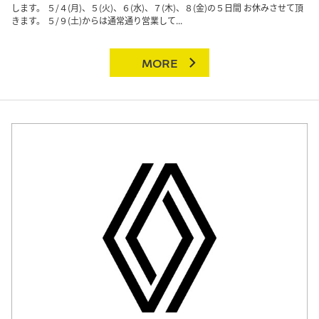
します。 ５/４(月)、５(火)、６(水)、７(木)、８(金)の５日間 お休みさせて頂
きます。 ５/９(土)からは通常通り営業して...
MORE