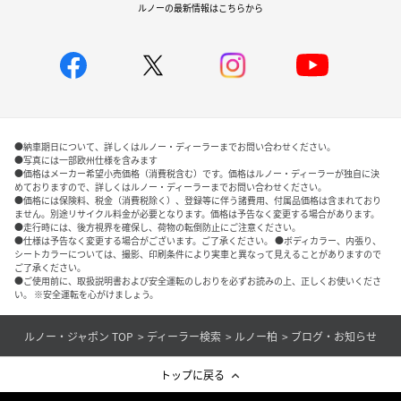
ルノーの最新情報はこちらから
●納車期日について、詳しくはルノー・ディーラーまでお問い合わせください。
●写真には一部欧州仕様を含みます
●価格はメーカー希望小売価格（消費税含む）です。価格はルノー・ディーラーが独自に決
めておりますので、詳しくはルノー・ディーラーまでお問い合わせください。
●価格には保険料、税金（消費税除く）、登録等に伴う諸費用、付属品価格は含まれており
ません。別途リサイクル料金が必要となります。価格は予告なく変更する場合があります。
●走行時には、後方視界を確保し、荷物の転倒防止にご注意ください。
●仕様は予告なく変更する場合がございます。ご了承ください。 ●ボディカラー、内張り、
シートカラーについては、撮影、印刷条件により実車と異なって見えることがありますので
ご了承ください。
●ご使用前に、取扱説明書および安全運転のしおりを必ずお読みの上、正しくお使いくださ
い。 ※安全運転を心がけましょう。
ルノー・ジャポン TOP
ディーラー検索
ルノー柏
ブログ・お知らせ
トップに戻る