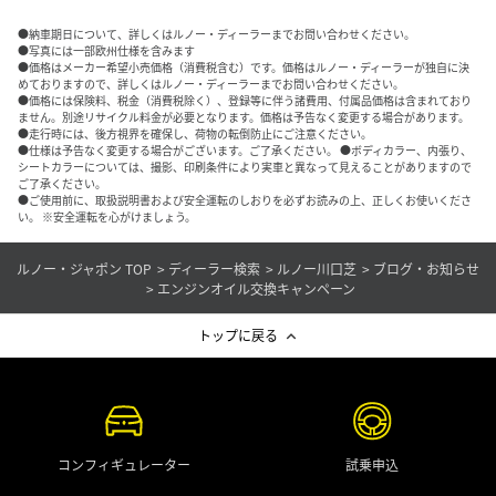
●納車期日について、詳しくはルノー・ディーラーまでお問い合わせください。
●写真には一部欧州仕様を含みます
●価格はメーカー希望小売価格（消費税含む）です。価格はルノー・ディーラーが独自に決
めておりますので、詳しくはルノー・ディーラーまでお問い合わせください。
●価格には保険料、税金（消費税除く）、登録等に伴う諸費用、付属品価格は含まれており
ません。別途リサイクル料金が必要となります。価格は予告なく変更する場合があります。
●走行時には、後方視界を確保し、荷物の転倒防止にご注意ください。
●仕様は予告なく変更する場合がございます。ご了承ください。 ●ボディカラー、内張り、
シートカラーについては、撮影、印刷条件により実車と異なって見えることがありますので
ご了承ください。
●ご使用前に、取扱説明書および安全運転のしおりを必ずお読みの上、正しくお使いくださ
い。 ※安全運転を心がけましょう。
ルノー・ジャポン TOP
ディーラー検索
ルノー川口芝
ブログ・お知らせ
エンジンオイル交換キャンペーン
トップに戻る
コンフィギュレーター
試乗申込