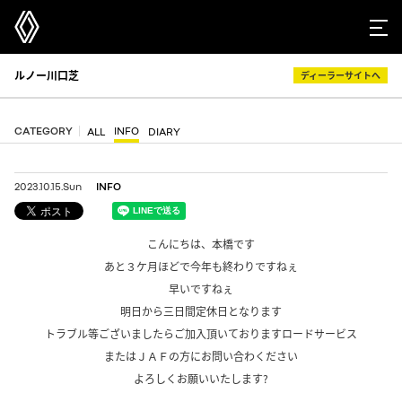
ルノー川口芝
ディーラーサイトへ
CATEGORY
INFO
ALL
DIARY
2023.10.15.Sun
INFO
こんにちは、本橋です
あと３ケ月ほどで今年も終わりですねぇ
早いですねぇ
明日から三日間定休日となります
トラブル等ございましたらご加入頂いておりますロードサービス
またはＪＡＦの方にお問い合わください
よろしくお願いいたします?