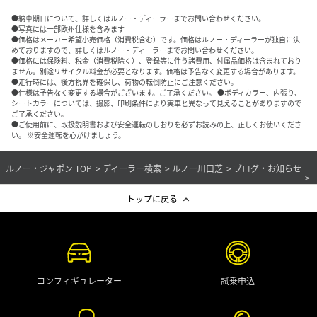
●納車期日について、詳しくはルノー・ディーラーまでお問い合わせください。
●写真には一部欧州仕様を含みます
●価格はメーカー希望小売価格（消費税含む）です。価格はルノー・ディーラーが独自に決
めておりますので、詳しくはルノー・ディーラーまでお問い合わせください。
●価格には保険料、税金（消費税除く）、登録等に伴う諸費用、付属品価格は含まれており
ません。別途リサイクル料金が必要となります。価格は予告なく変更する場合があります。
●走行時には、後方視界を確保し、荷物の転倒防止にご注意ください。
●仕様は予告なく変更する場合がございます。ご了承ください。 ●ボディカラー、内張り、
シートカラーについては、撮影、印刷条件により実車と異なって見えることがありますので
ご了承ください。
●ご使用前に、取扱説明書および安全運転のしおりを必ずお読みの上、正しくお使いくださ
い。 ※安全運転を心がけましょう。
ルノー・ジャポン TOP
ディーラー検索
ルノー川口芝
ブログ・お知らせ
トップに戻る
コンフィギュレーター
試乗申込