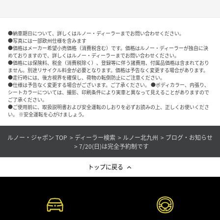
●納車期日について、詳しくはルノー・ディーラーまでお問い合わせください。
●写真には一部欧州仕様を含みます
●価格はメーカー希望小売価格（消費税含む）です。価格はルノー・ディーラーが独自に決
めておりますので、詳しくはルノー・ディーラーまでお問い合わせください。
●価格には保険料、税金（消費税除く）、登録等に伴う諸費用、付属品価格は含まれており
ません。別途リサイクル料金が必要となります。価格は予告なく変更する場合があります。
●走行時には、後方視界を確保し、荷物の転倒防止にご注意ください。
●仕様は予告なく変更する場合がございます。ご了承ください。 ●ボディカラー、内張り、
シートカラーについては、撮影、印刷条件により実車と異なって見えることがありますので
ご了承ください。
●ご使用前に、取扱説明書および安全運転のしおりを必ずお読みの上、正しくお使いくださ
い。 ※安全運転を心がけましょう。
ルノー・ジャポン TOP
ディーラー検索
ルノー北九州
ブログ・お知らせ
7/20(日)は完全予約制です
トップに戻る