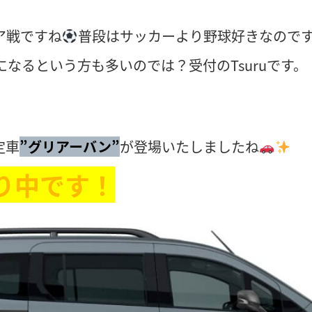
ア戦ですね
普段はサッカーより野球好きなので
になるという方も多いのでは？受付のTsuruです。
定車
”グリアーバン”
が登場いたしましたね
り中です！