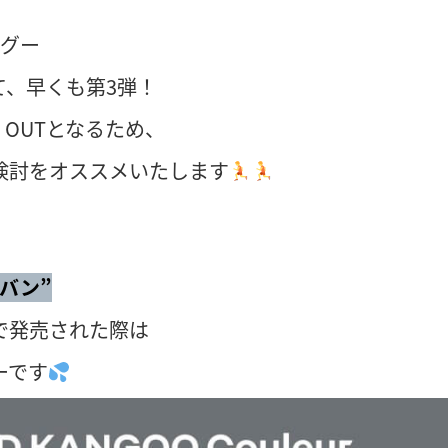
ングー
て、早くも第3弾！
 OUTとなるため、
検討をオススメいたします
バン”
で発売された際は
ーです