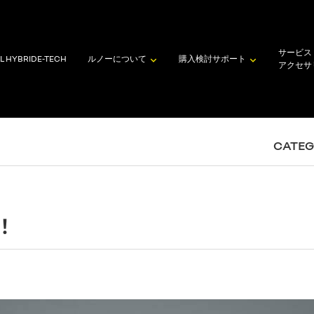
サービス
L HYBRID
E-TECH
ルノーについて
購入検討
サポート
アクセサ
CATE
！