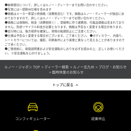
●納車期日について、詳しくはルノー・ディーラーまでお問い合わせください。
●写真には一部欧州仕様を含みます
●価格はメーカー希望小売価格（消費税含む）です。価格はルノー・ディーラーが独自に決
めておりますので、詳しくはルノー・ディーラーまでお問い合わせください。
●価格には保険料、税金（消費税除く）、登録等に伴う諸費用、付属品価格は含まれており
ません。別途リサイクル料金が必要となります。価格は予告なく変更する場合があります。
●走行時には、後方視界を確保し、荷物の転倒防止にご注意ください。
●仕様は予告なく変更する場合がございます。ご了承ください。 ●ボディカラー、内張り、
シートカラーについては、撮影、印刷条件により実車と異なって見えることがありますので
ご了承ください。
●ご使用前に、取扱説明書および安全運転のしおりを必ずお読みの上、正しくお使いくださ
い。 ※安全運転を心がけましょう。
ルノー・ジャポン TOP
ディーラー検索
ルノー北九州
ブログ・お知らせ
臨時休業のお知らせ
トップに戻る
コンフィギュレーター
試乗申込