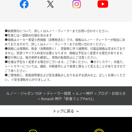
●納車期日について、詳しくはルノー・ディーラーまでお問い合わせください。
●写真には一部欧州仕様を含みます
●価格はメーカー希望小売価格（消費税含む）です。価格はルノー・ディーラーが独自に決
めておりますので、詳しくはルノー・ディーラーまでお問い合わせください。
●価格には保険料、税金（消費税除く）、登録等に伴う諸費用、付属品価格は含まれており
ません。別途リサイクル料金が必要となります。価格は予告なく変更する場合があります。
●走行時には、後方視界を確保し、荷物の転倒防止にご注意ください。
●仕様は予告なく変更する場合がございます。ご了承ください。 ●ボディカラー、内張り、
シートカラーについては、撮影、印刷条件により実車と異なって見えることがありますので
ご了承ください。
●ご使用前に、取扱説明書および安全運転のしおりを必ずお読みの上、正しくお使いくださ
い。 ※安全運転を心がけましょう。
ルノー・ジャポン TOP
ディーラー検索
ルノー神戸
ブログ・お知らせ
Renault 神戸「新春フェアPart2」
トップに戻る