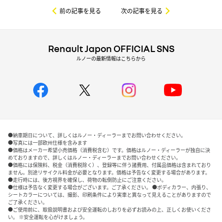
前の記事を見る
次の記事を見る
Renault Japon OFFICIAL SNS
ルノーの最新情報はこちらから
●納車期日について、詳しくはルノー・ディーラーまでお問い合わせください。
●写真には一部欧州仕様を含みます
●価格はメーカー希望小売価格（消費税含む）です。価格はルノー・ディーラーが独自に決
めておりますので、詳しくはルノー・ディーラーまでお問い合わせください。
●価格には保険料、税金（消費税除く）、登録等に伴う諸費用、付属品価格は含まれており
ません。別途リサイクル料金が必要となります。価格は予告なく変更する場合があります。
●走行時には、後方視界を確保し、荷物の転倒防止にご注意ください。
●仕様は予告なく変更する場合がございます。ご了承ください。 ●ボディカラー、内張り、
シートカラーについては、撮影、印刷条件により実車と異なって見えることがありますので
ご了承ください。
●ご使用前に、取扱説明書および安全運転のしおりを必ずお読みの上、正しくお使いくださ
い。 ※安全運転を心がけましょう。