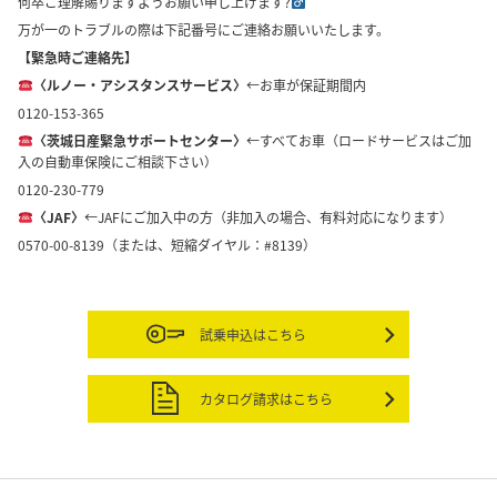
何卒ご理解賜りますようお願い申し上げます?‍
万が一のトラブルの際は下記番号にご連絡お願いいたします。
【緊急時ご連絡先】
〈ルノー・アシスタンスサービス〉
←お車が保証期間内
0120-153-365
〈茨城日産緊急サポートセンター〉
←すべてお車（ロードサービスはご加
入の自動車保険にご相談下さい）
0120-230-779
〈JAF〉
←JAFにご加入中の方（非加入の場合、有料対応になります）
0570-00-8139（または、短縮ダイヤル：#8139）
試乗申込はこちら
カタログ請求はこちら