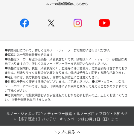
ルノーの最新情報はこちらから
●納車期日について、詳しくはルノー・ディーラーまでお問い合わせください。
●写真には一部欧州仕様を含みます
●価格はメーカー希望小売価格（消費税含む）です。価格はルノー・ディーラーが独自に決
めておりますので、詳しくはルノー・ディーラーまでお問い合わせください。
●価格には保険料、税金（消費税除く）、登録等に伴う諸費用、付属品価格は含まれており
ません。別途リサイクル料金が必要となります。価格は予告なく変更する場合があります。
●走行時には、後方視界を確保し、荷物の転倒防止にご注意ください。
●仕様は予告なく変更する場合がございます。ご了承ください。 ●ボディカラー、内張り、
シートカラーについては、撮影、印刷条件により実車と異なって見えることがありますので
ご了承ください。
●ご使用前に、取扱説明書および安全運転のしおりを必ずお読みの上、正しくお使いくださ
い。 ※安全運転を心がけましょう。
ルノー・ジャポン TOP
ディーラー検索
ルノー水戸
ブログ・お知らせ
【終了間近！】バッテリーキャンペーンは10月31日（日）まで！
トップに戻る