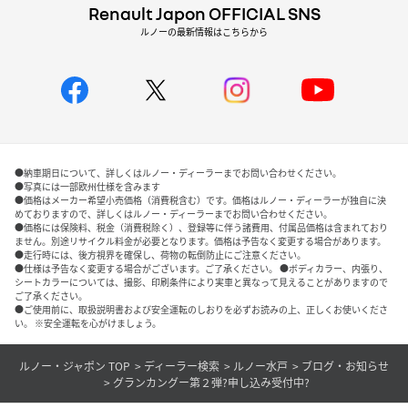
Renault Japon OFFICIAL SNS
ルノーの最新情報はこちらから
●納車期日について、詳しくはルノー・ディーラーまでお問い合わせください。
●写真には一部欧州仕様を含みます
●価格はメーカー希望小売価格（消費税含む）です。価格はルノー・ディーラーが独自に決
めておりますので、詳しくはルノー・ディーラーまでお問い合わせください。
●価格には保険料、税金（消費税除く）、登録等に伴う諸費用、付属品価格は含まれており
ません。別途リサイクル料金が必要となります。価格は予告なく変更する場合があります。
●走行時には、後方視界を確保し、荷物の転倒防止にご注意ください。
●仕様は予告なく変更する場合がございます。ご了承ください。 ●ボディカラー、内張り、
シートカラーについては、撮影、印刷条件により実車と異なって見えることがありますので
ご了承ください。
●ご使用前に、取扱説明書および安全運転のしおりを必ずお読みの上、正しくお使いくださ
い。 ※安全運転を心がけましょう。
ルノー・ジャポン TOP
ディーラー検索
ルノー水戸
ブログ・お知らせ
グランカングー第２弾?申し込み受付中?