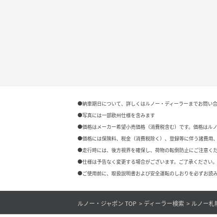
●納車期日について、詳しくはルノー・ディーラーまでお問い
●写真には一部欧州仕様を含みます
●価格はメーカー希望小売価格（消費税含む）です。価格はル
●価格には保険料、税金（消費税除く）、登録等に伴う諸費用
●走行時には、後方視界を確保し、荷物の転倒防止にご注意く
●仕様は予告なく変更する場合がございます。ご了承ください。
●ご使用前に、取扱説明書および安全運転のしおりを必ずお読み
ルノー・ジャポン TOP
ディーラー検索
ルノー札