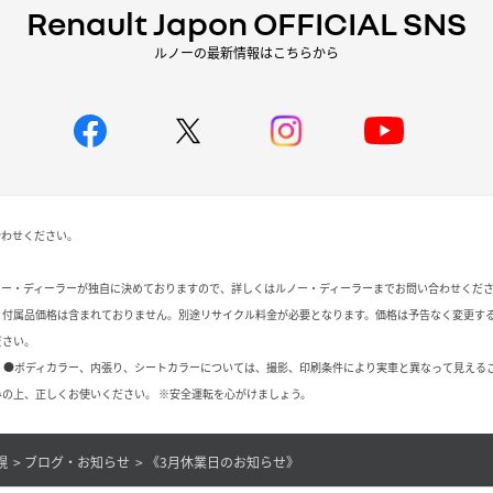
Renault Japon OFFICIAL SNS
ルノーの最新情報はこちらから
合わせください。
ノー・ディーラーが独自に決めておりますので、詳しくはルノー・ディーラーまでお問い合わせくだ
、付属品価格は含まれておりません。別途リサイクル料金が必要となります。価格は予告なく変更す
ださい。
 ●ボディカラー、内張り、シートカラーについては、撮影、印刷条件により実車と異なって見える
の上、正しくお使いください。 ※安全運転を心がけましょう。
幌
ブログ・お知らせ
《3月休業日のお知らせ》