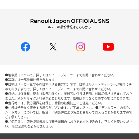
Renault Japon OFFICIAL SNS
ルノーの最新情報はこちらから
●納車期日について、詳しくはルノー・ディーラーまでお問い合わせください。
●写真には一部欧州仕様を含みます
●価格はメーカー希望小売価格（消費税含む）です。価格はルノー・ディーラーが独自に決
めておりますので、詳しくはルノー・ディーラーまでお問い合わせください。
●価格には保険料、税金（消費税除く）、登録等に伴う諸費用、付属品価格は含まれており
ません。別途リサイクル料金が必要となります。価格は予告なく変更する場合があります。
●走行時には、後方視界を確保し、荷物の転倒防止にご注意ください。
●仕様は予告なく変更する場合がございます。ご了承ください。 ●ボディカラー、内張り、
シートカラーについては、撮影、印刷条件により実車と異なって見えることがありますので
ご了承ください。
●ご使用前に、取扱説明書および安全運転のしおりを必ずお読みの上、正しくお使いくださ
い。 ※安全運転を心がけましょう。