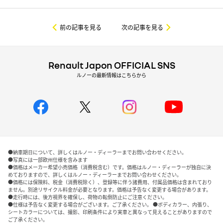
前の記事を見る
次の記事を見る
Renault Japon OFFICIAL SNS
ルノーの最新情報はこちらから
●納車期日について、詳しくはルノー・ディーラーまでお問い合わせください。
●写真には一部欧州仕様を含みます
●価格はメーカー希望小売価格（消費税含む）です。価格はルノー・ディーラーが独自に決
めておりますので、詳しくはルノー・ディーラーまでお問い合わせください。
●価格には保険料、税金（消費税除く）、登録等に伴う諸費用、付属品価格は含まれており
ません。別途リサイクル料金が必要となります。価格は予告なく変更する場合があります。
●走行時には、後方視界を確保し、荷物の転倒防止にご注意ください。
●仕様は予告なく変更する場合がございます。ご了承ください。 ●ボディカラー、内張り、
シートカラーについては、撮影、印刷条件により実車と異なって見えることがありますので
ご了承ください。