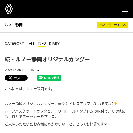
ルノー静岡
ディーラーサイトへ
CATEGORY
INFO
ALL
DIARY
続・ルノー静岡オリジナルカングー
2025.12.05.Fri
INFO
こんにちは、ルノー静岡です。
a
ルノー静岡オリジナルカングー、着々とドレスアップしていますよ?
ルーフバスケットトラックと、トリコロールエンブレムの取付け、その他に
も手作りでステッカーをプラス。
ご来店いただいたお客様にもかわいいーと、とっても好評です❤︎
.