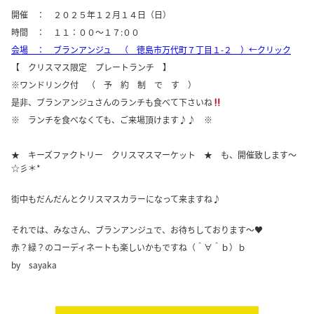
開催 ： ２０２５年１２月１４日（日）
時間 ： １１：００～１７:００
会場 ： ブランアンジュ （ 徳島市万代町７丁目１-２ ）←クリック
【 クリスマス限定 プレートランチ 】
※ワンドリンク付 （ 予 約 制 で す ）
是非、ブランアンジュさんのランチも食べて下さいね
※ ランチを食べなくても、ご来場頂けます♪♪ ※
★ キーズファクトリー クリスマスマーケット ★ も、開催致します～
☆彡＊*
街中もだんだんとクリスマスカラーになって来ますね♪
それでは、みなさん、ブランアンジュで、お待ちしております～♥
赤？緑？のコーディネートも楽しいかもですね（＾∀＾ｂ）ｂ
by sayaka