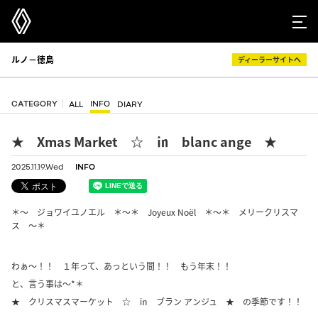
ルノ－徳島
ディーラーサイトへ
CATEGORY
INFO
ALL
DIARY
★ Xmas Market ☆ ㏌ blanc ange ★
2025.11.19.Wed
INFO
＊～ ジョワイユノエル ＊～＊ Joyeux Noël ＊～＊ メリークリスマ
ス ～＊
わぁ～！！ １年って、あっという間！！ もう年末！！
と、言う事は～*＊
★ クリスマスマーケット ☆ ㏌ ブラン アンジュ ★ の季節です！！