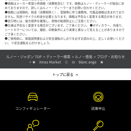
●価格はメーカー希望小売価格（消費税含む）です。価格はルノー・ディーラーが独自に決
めておりますので、詳しくはルノー・ディーラーまでお問い合わせください。
●価格には保険料、税金（消費税除く）、登録等に伴う諸費用、付属品価格は含まれており
ません。別途リサイクル料金が必要となります。価格は予告なく変更する場合があります。
●走行時には、後方視界を確保し、荷物の転倒防止にご注意ください。
●仕様は予告なく変更する場合がございます。ご了承ください。 ●ボディカラー、内張り、
シートカラーについては、撮影、印刷条件により実車と異なって見えることがありますので
ご了承ください。
●ご使用前に、取扱説明書および安全運転のしおりを必ずお読みの上、正しくお使いくださ
い。 ※安全運転を心がけましょう。
ルノー・ジャポン TOP
ディーラー検索
ルノ－徳島
ブログ・お知らせ
★ Xmas Market ☆ ㏌ blanc ange ★
トップに戻る
コンフィギュレーター
試乗申込