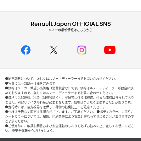
Renault Japon OFFICIAL SNS
ルノーの最新情報はこちらから
●納車期日について、詳しくはルノー・ディーラーまでお問い合わせください。
●写真には一部欧州仕様を含みます
●価格はメーカー希望小売価格（消費税含む）です。価格はルノー・ディーラーが独自に決
めておりますので、詳しくはルノー・ディーラーまでお問い合わせください。
●価格には保険料、税金（消費税除く）、登録等に伴う諸費用、付属品価格は含まれており
ません。別途リサイクル料金が必要となります。価格は予告なく変更する場合があります。
●走行時には、後方視界を確保し、荷物の転倒防止にご注意ください。
●仕様は予告なく変更する場合がございます。ご了承ください。 ●ボディカラー、内張り、
シートカラーについては、撮影、印刷条件により実車と異なって見えることがありますので
ご了承ください。
●ご使用前に、取扱説明書および安全運転のしおりを必ずお読みの上、正しくお使いくださ
い。 ※安全運転を心がけましょう。