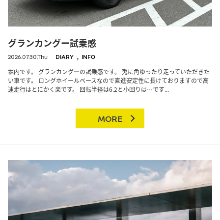
グランカングー試乗感
,
2026.07.30.Thu
DIARY
INFO
堀内です。 グランカング―の試乗感です。 兎に角ゆったり走っていただきた
い車です。 ロングホイールベースなので直進安定性に長けておりますので高
速走行はとにかく楽です。 回転半径は6.2と小回りは…です...
MORE