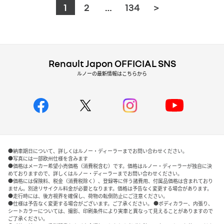
1
2
…
134
>
Renault Japon OFFICIAL SNS
ルノーの最新情報はこちらから
●納車期日について、詳しくはルノー・ディーラーまでお問い合わせください。
●写真には一部欧州仕様を含みます
●価格はメーカー希望小売価格（消費税含む）です。価格はルノー・ディーラーが独自に決
めておりますので、詳しくはルノー・ディーラーまでお問い合わせください。
●価格には保険料、税金（消費税除く）、登録等に伴う諸費用、付属品価格は含まれており
ません。別途リサイクル料金が必要となります。価格は予告なく変更する場合があります。
●走行時には、後方視界を確保し、荷物の転倒防止にご注意ください。
●仕様は予告なく変更する場合がございます。ご了承ください。 ●ボディカラー、内張り、
シートカラーについては、撮影、印刷条件により実車と異なって見えることがありますので
ご了承ください。