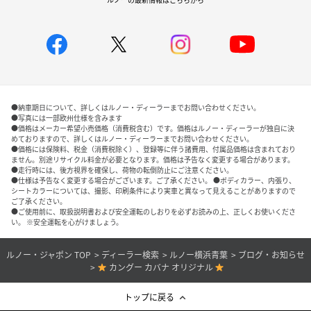
●納車期日について、詳しくはルノー・ディーラーまでお問い合わせください。
●写真には一部欧州仕様を含みます
●価格はメーカー希望小売価格（消費税含む）です。価格はルノー・ディーラーが独自に決
めておりますので、詳しくはルノー・ディーラーまでお問い合わせください。
●価格には保険料、税金（消費税除く）、登録等に伴う諸費用、付属品価格は含まれており
ません。別途リサイクル料金が必要となります。価格は予告なく変更する場合があります。
●走行時には、後方視界を確保し、荷物の転倒防止にご注意ください。
●仕様は予告なく変更する場合がございます。ご了承ください。 ●ボディカラー、内張り、
シートカラーについては、撮影、印刷条件により実車と異なって見えることがありますので
ご了承ください。
●ご使用前に、取扱説明書および安全運転のしおりを必ずお読みの上、正しくお使いくださ
い。 ※安全運転を心がけましょう。
ルノー・ジャポン TOP
ディーラー検索
ルノー横浜青葉
ブログ・お知らせ
カングー カバナ オリジナル
トップに戻る