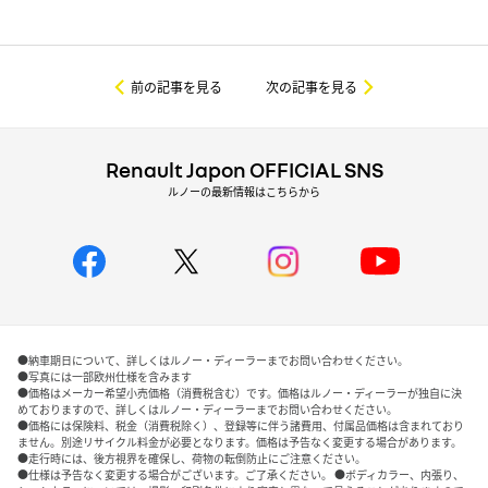
前の記事を見る
次の記事を見る
Renault Japon OFFICIAL SNS
ルノーの最新情報はこちらから
●納車期日について、詳しくはルノー・ディーラーまでお問い合わせください。
●写真には一部欧州仕様を含みます
●価格はメーカー希望小売価格（消費税含む）です。価格はルノー・ディーラーが独自に決
めておりますので、詳しくはルノー・ディーラーまでお問い合わせください。
●価格には保険料、税金（消費税除く）、登録等に伴う諸費用、付属品価格は含まれており
ません。別途リサイクル料金が必要となります。価格は予告なく変更する場合があります。
●走行時には、後方視界を確保し、荷物の転倒防止にご注意ください。
●仕様は予告なく変更する場合がございます。ご了承ください。 ●ボディカラー、内張り、