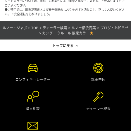
シートカラーについては、撮影、印刷条件により実車と異なって見えることがありますので
ご了承ください。
●ご使用前に、取扱説明書および安全運転のしおりを必ずお読みの上、正しくお使いくださ
い。 ※安全運転を心がけましょう。
ルノー・ジャポン TOP
ディーラー検索
ルノー横浜青葉
ブログ・お知らせ
カングー クルール 限定カラー
トップに戻る
コンフィギュレーター
試乗申込
購入相談
ディーラー検索