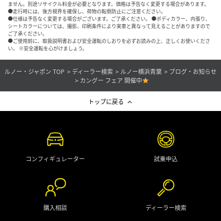
ません。別途リサイクル料金が必要となります。価格は予告なく変更する場合があります。
●走行時には、後方視界を確保し、荷物の転倒防止にご注意ください。
●仕様は予告なく変更する場合がございます。ご了承ください。 ●ボディカラー、内張り、
シートカラーについては、撮影、印刷条件により実車と異なって見えることがありますので
ご了承ください。
●ご使用前に、取扱説明書および安全運転のしおりを必ずお読みの上、正しくお使いくださ
い。 ※安全運転を心がけましょう。
ルノー・ジャポン TOP
ディーラー検索
ルノー横浜青葉
ブログ・お知らせ
カングー フェア 開催中
トップに戻る
コンフィギュレーター
試乗申込
購入相談
ディーラー検索