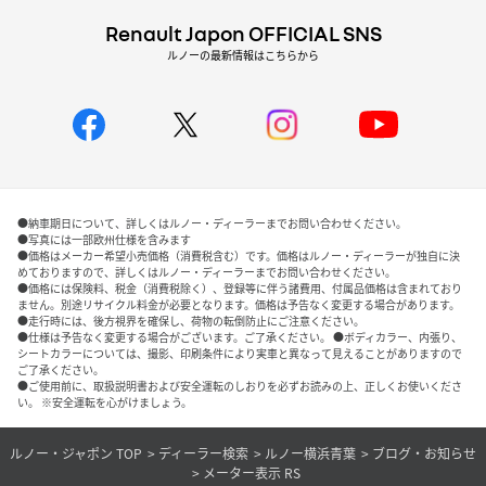
Renault Japon OFFICIAL SNS
ルノーの最新情報はこちらから
●納車期日について、詳しくはルノー・ディーラーまでお問い合わせください。
●写真には一部欧州仕様を含みます
●価格はメーカー希望小売価格（消費税含む）です。価格はルノー・ディーラーが独自に決
めておりますので、詳しくはルノー・ディーラーまでお問い合わせください。
●価格には保険料、税金（消費税除く）、登録等に伴う諸費用、付属品価格は含まれており
ません。別途リサイクル料金が必要となります。価格は予告なく変更する場合があります。
●走行時には、後方視界を確保し、荷物の転倒防止にご注意ください。
●仕様は予告なく変更する場合がございます。ご了承ください。 ●ボディカラー、内張り、
シートカラーについては、撮影、印刷条件により実車と異なって見えることがありますので
ご了承ください。
●ご使用前に、取扱説明書および安全運転のしおりを必ずお読みの上、正しくお使いくださ
い。 ※安全運転を心がけましょう。
ルノー・ジャポン TOP
ディーラー検索
ルノー横浜青葉
ブログ・お知らせ
メーター表示 RS