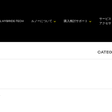
サービス
L HYBRID
E-TECH
ルノーについて
購入検討
サポート
アクセサ
CATE
O