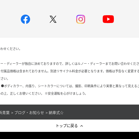
合わせください。
ノー・ディーラーが独自に決めておりますので、詳しくはルノー・ディーラーまでお問い合わせくだ
、付属品価格は含まれておりません。別途リサイクル料金が必要となります。価格は予告なく変更す
ださい。
 ●ボディカラー、内張り、シートカラーについては、撮影、印刷条件により実車と異なって見える
の上、正しくお使いください。 ※安全運転を心がけましょう。
浜青葉
ブログ・お知らせ
納車式☆
トップに戻る