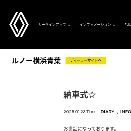
カーラインアップ
インフォメーション
FUL
ルノー横浜青葉
ディーラーサイトへ
納車式☆
,
2025.01.23.Thu
DIARY
INF
お世話になっております。