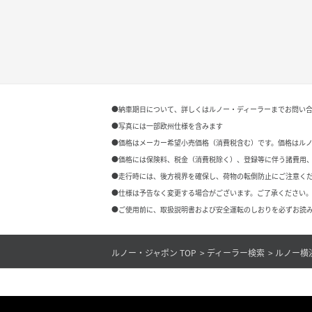
●納車期日について、詳しくはルノー・ディーラーまでお問い
●写真には一部欧州仕様を含みます
●価格はメーカー希望小売価格（消費税含む）です。価格はル
●価格には保険料、税金（消費税除く）、登録等に伴う諸費用
●走行時には、後方視界を確保し、荷物の転倒防止にご注意く
●仕様は予告なく変更する場合がございます。ご了承ください。
●ご使用前に、取扱説明書および安全運転のしおりを必ずお読み
ルノー・ジャポン TOP
ディーラー検索
ルノー横