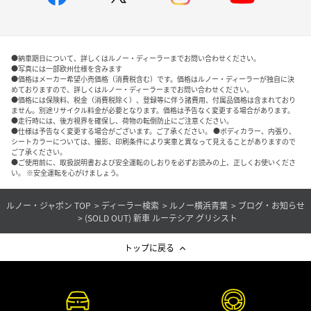
●納車期日について、詳しくはルノー・ディーラーまでお問い合わせください。
●写真には一部欧州仕様を含みます
●価格はメーカー希望小売価格（消費税含む）です。価格はルノー・ディーラーが独自に決
めておりますので、詳しくはルノー・ディーラーまでお問い合わせください。
●価格には保険料、税金（消費税除く）、登録等に伴う諸費用、付属品価格は含まれており
ません。別途リサイクル料金が必要となります。価格は予告なく変更する場合があります。
●走行時には、後方視界を確保し、荷物の転倒防止にご注意ください。
●仕様は予告なく変更する場合がございます。ご了承ください。 ●ボディカラー、内張り、
シートカラーについては、撮影、印刷条件により実車と異なって見えることがありますので
ご了承ください。
●ご使用前に、取扱説明書および安全運転のしおりを必ずお読みの上、正しくお使いくださ
い。 ※安全運転を心がけましょう。
ルノー・ジャポン TOP
ディーラー検索
ルノー横浜青葉
ブログ・お知らせ
(SOLD OUT) 新車 ルーテシア グリシスト
トップに戻る