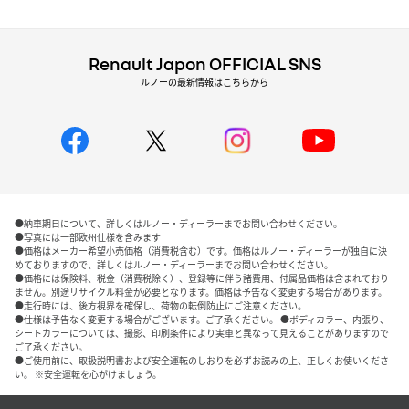
Renault Japon OFFICIAL SNS
ルノーの最新情報はこちらから
●納車期日について、詳しくはルノー・ディーラーまでお問い合わせください。
●写真には一部欧州仕様を含みます
●価格はメーカー希望小売価格（消費税含む）です。価格はルノー・ディーラーが独自に決
めておりますので、詳しくはルノー・ディーラーまでお問い合わせください。
●価格には保険料、税金（消費税除く）、登録等に伴う諸費用、付属品価格は含まれており
ません。別途リサイクル料金が必要となります。価格は予告なく変更する場合があります。
●走行時には、後方視界を確保し、荷物の転倒防止にご注意ください。
●仕様は予告なく変更する場合がございます。ご了承ください。 ●ボディカラー、内張り、
シートカラーについては、撮影、印刷条件により実車と異なって見えることがありますので
ご了承ください。
●ご使用前に、取扱説明書および安全運転のしおりを必ずお読みの上、正しくお使いくださ
い。 ※安全運転を心がけましょう。