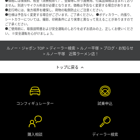
●価格には保険料、税金（消費税除く）、登録等に伴う諸費用、付属品価格は含まれており
ません。別途リサイクル料金が必要となります。価格は予告なく変更する場合があります。
●走行時には、後方視界を確保し、荷物の転倒防止にご注意ください。
●仕様は予告なく変更する場合がございます。ご了承ください。 ●ボディカラー、内張り、
シートカラーについては、撮影、印刷条件により実車と異なって見えることがありますので
ご了承ください。
●ご使用前に、取扱説明書および安全運転のしおりを必ずお読みの上、正しくお使いくださ
い。 ※安全運転を心がけましょう。
ルノー・ジャポン TOP
ディーラー検索
ルノー平塚
ブログ・お知らせ
ルノー平塚 近隣ラーメン店！
トップに戻る
コンフィギュレーター
試乗申込
購入相談
ディーラー検索