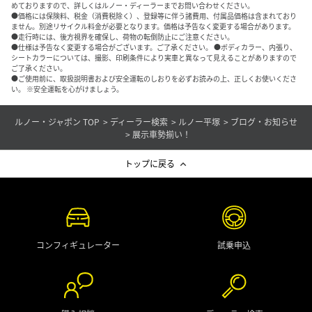
めておりますので、詳しくはルノー・ディーラーまでお問い合わせください。
●価格には保険料、税金（消費税除く）、登録等に伴う諸費用、付属品価格は含まれており
ません。別途リサイクル料金が必要となります。価格は予告なく変更する場合があります。
●走行時には、後方視界を確保し、荷物の転倒防止にご注意ください。
●仕様は予告なく変更する場合がございます。ご了承ください。 ●ボディカラー、内張り、
シートカラーについては、撮影、印刷条件により実車と異なって見えることがありますので
ご了承ください。
●ご使用前に、取扱説明書および安全運転のしおりを必ずお読みの上、正しくお使いくださ
い。 ※安全運転を心がけましょう。
ルノー・ジャポン TOP
ディーラー検索
ルノー平塚
ブログ・お知らせ
展示車勢揃い！
トップに戻る
コンフィギュレーター
試乗申込