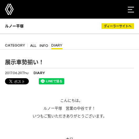
ルノー平塚
ディーラーサイトへ
CATEGORY
DIARY
ALL
INFO
展示車勢揃い！
2017.06.29.Thu
DIARY
、
、
こんにちは。
ルノー平塚 営業の中谷です！
いつもご覧いただきありがとうございます。
、
、