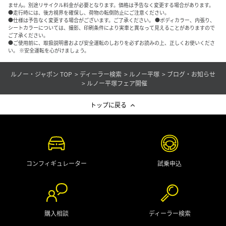
ません。別途リサイクル料金が必要となります。価格は予告なく変更する場合があります。
●走行時には、後方視界を確保し、荷物の転倒防止にご注意ください。
●仕様は予告なく変更する場合がございます。ご了承ください。 ●ボディカラー、内張り、
シートカラーについては、撮影、印刷条件により実車と異なって見えることがありますので
ご了承ください。
●ご使用前に、取扱説明書および安全運転のしおりを必ずお読みの上、正しくお使いくださ
い。 ※安全運転を心がけましょう。
ルノー・ジャポン TOP
ディーラー検索
ルノー平塚
ブログ・お知らせ
ルノー平塚フェア開催
トップに戻る
コンフィギュレーター
試乗申込
購入相談
ディーラー検索