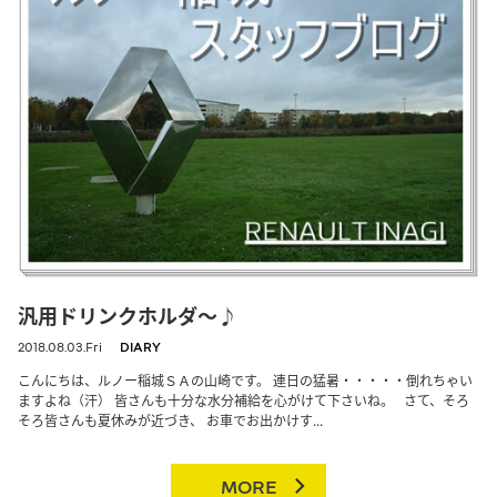
汎用ドリンクホルダ～♪
2018.08.03.Fri
DIARY
こんにちは、ルノー稲城ＳＡの山崎です。 連日の猛暑・・・・・倒れちゃい
ますよね（汗） 皆さんも十分な水分補給を心がけて下さいね。 さて、そろ
そろ皆さんも夏休みが近づき、 お車でお出かけす...
MORE