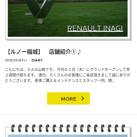
【ルノー稲城】 店舗紹介①♪
2018.05.18.Fri
DIARY
こんにちは、ＳＡの山崎です。 今月の３日（木）にグランドオープンして早
２週間が経ちます。 連日、たくさんのお客様にご来店頂きまして誠にありが
とうございます。 新車ご購入＆メンテナンスとスタッフ一同、精...
MORE