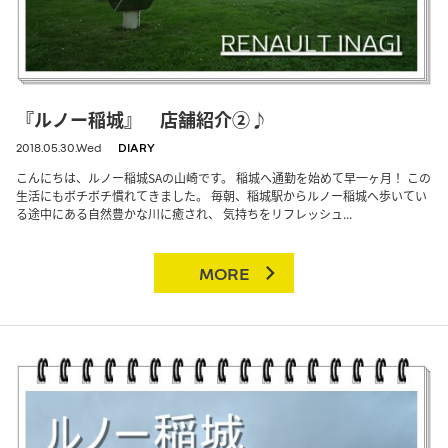
『ルノー稲城』 店舗紹介②♪
2018.05.30.Wed
DIARY
こんにちは、ルノー稲城SAの山崎です。 稲城へ通勤を始めて早一ヶ月！ この
生活にもボチボチ慣れてきました。 毎朝、稲城駅からルノー稲城へ歩いてい
る途中にある自然豊かな川に癒され、 気持ちをリフレッシュ...
MORE