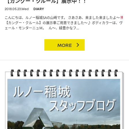
【カングー・クルール】展示中！！
2018.05.23.Wed
DIARY
こんにちは、ルノー稲城SAの山崎です。 さあさあ、来ました来ましたよ～
【カングー・クルール】の展示車ご用意できました～♪ ボディカラーは、ヴ
ェール・モンターニュＭ。 ん～、緑豊かなフ...
MORE