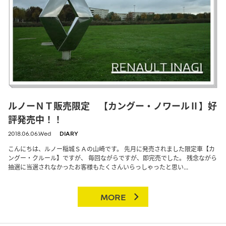
ルノーＮＴ販売限定 【カングー・ノワールⅡ】好
評発売中！！
2018.06.06.Wed
DIARY
こんにちは、ルノー稲城ＳＡの山崎です。 先月に発売されました限定車【カ
ングー・クルール】ですが、 毎回ながらですが、即完売でした。 残念ながら
抽選に当選されなかったお客様もたくさんいらっしゃったと思い...
MORE