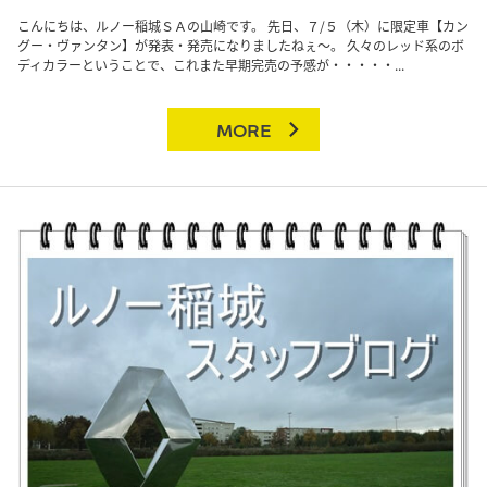
こんにちは、ルノー稲城ＳＡの山崎です。 先日、７/５（木）に限定車【カン
グー・ヴァンタン】が発表・発売になりましたねぇ～。 久々のレッド系のボ
ディカラーということで、これまた早期完売の予感が・・・・・...
MORE