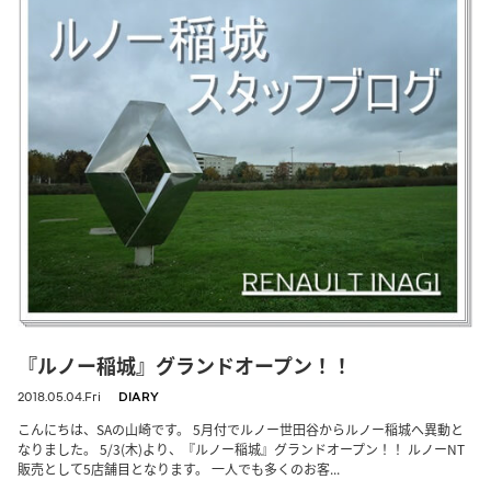
『ルノー稲城』グランドオープン！！
2018.05.04.Fri
DIARY
こんにちは、SAの山崎です。 5月付でルノー世田谷からルノー稲城へ異動と
なりました。 5/3(木)より、『ルノー稲城』グランドオープン！！ ルノーNT
販売として5店舗目となります。 一人でも多くのお客...