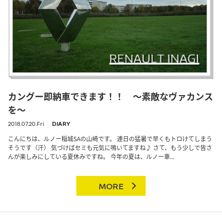
カングー即納車できます！！ ～素敵なヴァカンス
を～
2018.07.20.Fri
DIARY
こんにちは、ルノー稲城SAの山崎です。 連日の猛暑で早くもトロけてしまう
そうです（汗） 気づけばセミも元気に鳴いてますね♪ さて、もう少しで皆さ
んが楽しみにしている夏休みですね。 今年の夏は、ルノー車...
MORE