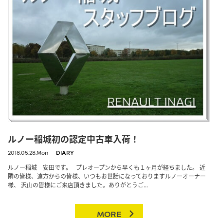
ルノー稲城初の認定中古車入荷！
2018.05.28.Mon
DIARY
ルノー稲城 安田です。 プレオープンから早くも１ヶ月が経ちました。 近
隣の皆様、遠方からの皆様、いつもお世話になっておりますルノーオーナー
様、 沢山の皆様にご来店頂きました。ありがとうご...
MORE