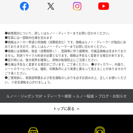
●納車期日について、詳しくはルノー・ディーラーまでお問い合わせください。
●写真には一部欧州仕様を含みます
●価格はメーカー希望小売価格（消費税含む）です。価格はルノー・ディーラーが独自に決
めておりますので、詳しくはルノー・ディーラーまでお問い合わせください。
●価格には保険料、税金（消費税除く）、登録等に伴う諸費用、付属品価格は含まれており
ません。別途リサイクル料金が必要となります。価格は予告なく変更する場合があります。
●走行時には、後方視界を確保し、荷物の転倒防止にご注意ください。
●仕様は予告なく変更する場合がございます。ご了承ください。 ●ボディカラー、内張り、
シートカラーについては、撮影、印刷条件により実車と異なって見えることがありますので
ご了承ください。
●ご使用前に、取扱説明書および安全運転のしおりを必ずお読みの上、正しくお使いくださ
い。 ※安全運転を心がけましょう。
ルノー・ジャポン TOP
ディーラー検索
ルノー稲城
ブログ・お知らせ
トップに戻る