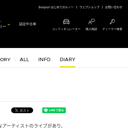
Bonjour! はじめてのルノー
ウェブショップ
お問い合わせ
・
認定中古車
リー
コンフィギュレーター
購入相談
ディーラー検索
GORY
ALL
INFO
DIARY
なアーティストのライブがあり、