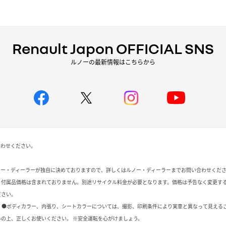
Renault Japon OFFICIAL SNS
ルノーの最新情報はこちらから
合わせください。
ノー・ディーラーが独自に決めておりますので、詳しくはルノー・ディーラーまでお問い合わせくだ
、付属品価格は含まれておりません。別途リサイクル料金が必要となります。価格は予告なく変更す
ださい。
 ●ボディカラー、内張り、シートカラーについては、撮影、印刷条件により実車と異なって見える
の上、正しくお使いください。 ※安全運転を心がけましょう。