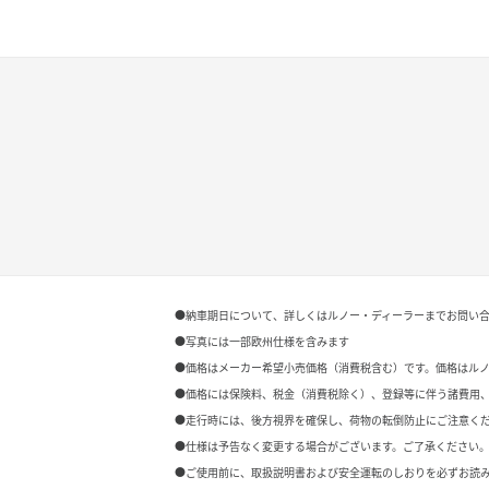
●納車期日について、詳しくはルノー・ディーラーまでお問い
●写真には一部欧州仕様を含みます
●価格はメーカー希望小売価格（消費税含む）です。価格はル
●価格には保険料、税金（消費税除く）、登録等に伴う諸費用
●走行時には、後方視界を確保し、荷物の転倒防止にご注意く
●仕様は予告なく変更する場合がございます。ご了承ください。
●ご使用前に、取扱説明書および安全運転のしおりを必ずお読み