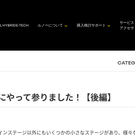
サービス
L HYBRID
E-TECH
ルノーについて
購入検討
サポート
アクセサ
CATE
にやって参りました！【後編】
インステージ以外にもいくつかの小さなステージがあり、様々